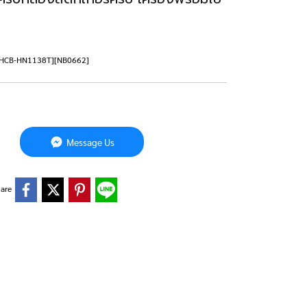
506HCB-HN1138T][NB0662]
Message Us
are