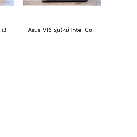
Huawei Matebook D15 i3-10110U Ram8 256GB M.2 จอ15.6นิ้ว FHD IPS 60hz สเปคทำงานทั่วไป หน้าจอใหญ่ ดีไซน์เครื่องบางเบา เครื่องพร้อมใช้งาน ขายถูกเพียง 6,990.-เท่านั้น
Asus V16 รุ่นใหม่ Intel Core5-210H RTX-4050(6GB) Ram16 512GB M.2 จอ16นิ้ว WUXGA 144Hz จอสวย สเปคสูง ดีไซน์ตัวเครื่องเรียบสวยดูทันสมัย พร้แมประกันศูนย์ยาวๆถึงปี2028 ขายในราคาสุดตุ้มเพียง 25,990.-เท่านั้น