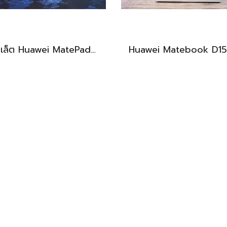
แท็บเล็ต Huawei MatePad 11.5 Wi-Fi (6+128) Midnight Grey มีปากกามาให้ พร้อมใช้งาน ราคาเพียง 6,490.-
BEST DEAL