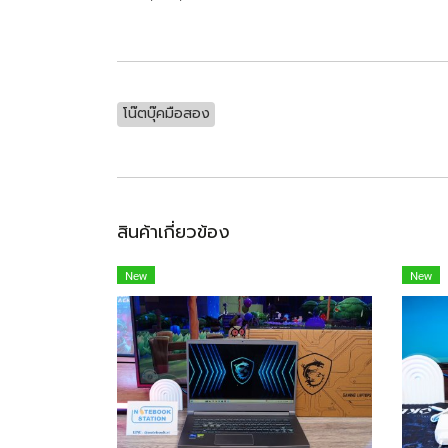
โน๊ตบุ๊คมือสอง
สินค้าเกี่ยวข้อง
New
New