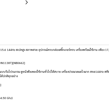
144Hz สเปคสูง สภาพสวย อุปกรณ์ครบกล่องสติ๊กเกอร์ครบ เครื่องพร้อมใช้งาน เพียง 17,9
B-HN1138T][NB0662]
นแบบรันโปรแกรม ดูหนังฟังเพลงใช้งานทั่วไปได้สบาย เครื่องประมวลผลไวมาก #จอ144Hz #คี
ได้ปกติทุกอย่าง
ด]
 4.50 Ghz)