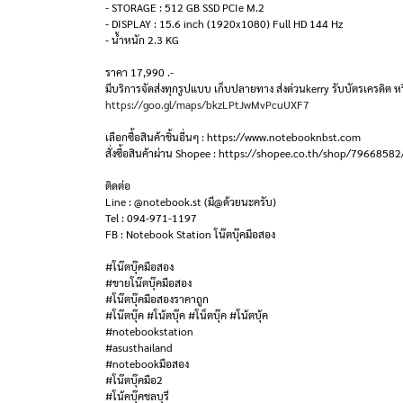
- STORAGE : 512 GB SSD PCIe M.2
- DISPLAY : 15.6 inch (1920x1080) Full HD 144 Hz
- น้ำหนัก 2.3 KG
ราคา 17,990 .-
มีบริการจัดส่งทุกรูปแบบ เก็บปลายทาง ส่งด่วนkerry รับบัตรเครดิต หร
https://goo.gl/maps/bkzLPtJwMvPcuUXF7
เลือกซื้อสินค้าชิ้นอื่นๆ : https://www.notebooknbst.com
สั่งซื้อสินค้าผ่าน Shopee : https://shopee.co.th/shop/79668582
ติดต่อ
Line : @notebook.st (มี@ด้วยนะครับ)
Tel : 094-971-1197
FB : Notebook Station โน๊ตบุ๊คมือสอง
#โน๊ตบุ๊คมือสอง
#ขายโน๊ตบุ๊คมือสอง
#โน๊ตบุ๊คมือสองราคาถูก
#โน๊ตบุ๊ค #โน้ตบุ๊ค #โน็ตบุ๊ค #โน้ตบุ้ค
#notebookstation
#asusthailand
#notebookมือสอง
#โน๊ตบุ๊คมือ2
#โน้คบุ๊คชลบุรี