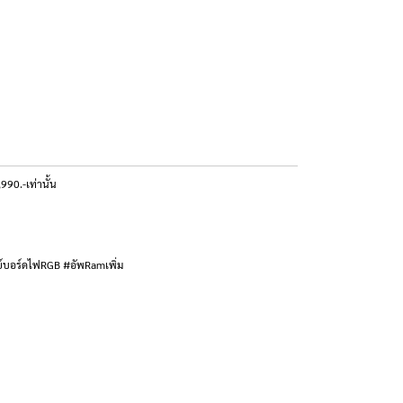
90.-เท่านั้น
ย์บอร์ดไฟRGB #อัพRamเพิ่ม