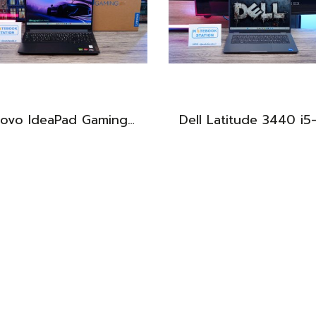
Lenovo IdeaPad Gaming 3 Ryzen5-5500H RAM16 RTX2050(4GB) 512GB M.2 จอ15.6 FHD 144Hz สเปคเกมมิ่ง คีย์บอร์ดไฟสีRGB เครื่องพร้อมใช้งาน ราคาเพียง 16,900.-
BEST DEAL