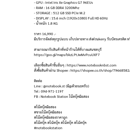
- GPU : Intel Iris Xe Graphics G7 96EUs
- RAM : 16 GB DDR4 3200Mhz
- STORAGE : 512 GB SSD PCIe M.2
- DISPLAY : 15.6 inch (1920x1080) Full HD 60Hz
- น้ำหนัก 1.8 KG
ราคา 16,990 .-
มีบริการจัดส่งทุกรูปแบบ เก็บปลายทาง ส่งด่วนkerry รับบัตรเครดิต หร
สามารถมารับสินค้าที่หน้าร้านได้ที่บางแสนชลบุรี
https://goo.gl/maps/bkzLPtJwMvPcuUXF7
เลือกซื้อสินค้าชิ้นอื่นๆ : https://www.notebooknbst.com
สั่งซื้อสินค้าผ่าน Shopee : https://shopee.co.th/shop/79668582
ติดต่อ
Line : @notebook.st (มี@ด้วยนะครับ)
Tel : 094-971-1197
FB : Notebook Station โน๊ตบุ๊คมือสอง
#โน๊ตบุ๊คมือสอง
#ขายโน๊ตบุ๊คมือสอง
#โน๊ตบุ๊คมือสองราคาถูก
#โน๊ตบุ๊ค #โน้ตบุ๊ค #โน็ตบุ๊ค #โน้ตบุ้ค
#notebookstation