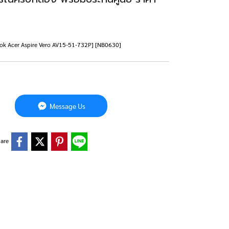
tebook Acer Aspire Vero AV15-51-732P] [NB0630]
Message Us
are