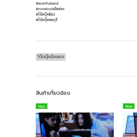
#acerthailand
#notebookมือสอง
#โน๊ตบุ๊คมือ2
#โน้คบุ๊คชลบุรี
โน๊ตบุ๊คมือสอง
สินค้าเกี่ยวข้อง
New
New