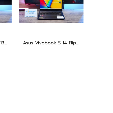
Dell Latitude 3440 i5-1335U Ram8 SSD512 จอ14นิ้ว สเปคดี คีย์บอร์ดไฟ เครื่องประมวลผลไวพร้อมใช้งาน เพียง 13,990.-
Asus Vivobook S 14 Flip OLED ทัชกรีนหมุนจอ360องศา Ryzen7-7730U Ram24 SSD512GB จอ14 2.8K OLED 90Hz จอภาพสวยคมชัดมาก ดีไซน์สวยทันสมัย ราคา 18,990.-