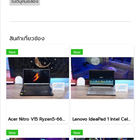
โน๊ตบุ๊คมือสอง
สินค้าเกี่ยวข้อง
New
New
Acer Nitro V15 Ryzen5-6600H RTX2050(4GB) RAM16 512GB SSD จอ15.6นิ้ว FHD 165Hz sRGB100% เกมมิ่งรุ่นใหม่ ดีไซน์เครื่องบาง สวยเท่ดูทันสมัย มีประกันศูนย์2028 ราคาสุดคุ้มเพียง 17,990.-
Lenovo IdeaPad 1 Intel Celeron N4020 Ram4 SSD256GB จอ14.0 HD หน้าจอเล็กเหมาะแก่การพกพา ใช้งานทั่วไป ราคาถูกมาก เพียง 3,900.- พร้อมใช้งาน(สินค้ามีตำหนิขายถูกประกันร้าน7วัน)
New
New