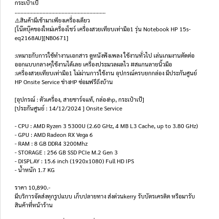
กระเป๋าเป้
..............................................................
⚠️สินค้ามีเข้ามาเพียงเครื่องเดียว
[โน๊ตบุ๊คของใหม่เครื่องโชว์ เครื่องสวยเทียบเท่ามือ1 รุ่น Notebook HP 15s-
eq2168AU][NB0671]
:เหมาะกับการใช้ทำงานเอกสาร ดูหนังฟังเพลง ใช้งานทั่วไป เล่นเกมงานตัดต่อ
ออกแบบกลางๆใช้งานได้เลย เครื่องประมวลผลไว #สแกนลายนิ้วมือ
:เครื่องสวยเทียบเท่ามือ1 ไม่ผ่านการใช้งาน อุปกรณ์ครบยกกล่อง มีประกันศูนย์
HP Onsite Service ช่างHP ซ่อมฟรีถึงบ้าน
[อุปกรณ์ : ตัวเครื่อง, สายชาร์จแท้, กล่องhp, กระเป๋าเป้]
[ประกันศูนย์ : 14/12/2024 ] Onsite Service
- CPU : AMD Ryzen 3 5300U (2.60 GHz, 4 MB L3 Cache, up to 3.80 GHz)
- GPU : AMD Radeon RX Vega 6
- RAM : 8 GB DDR4 3200Mhz
- STORAGE : 256 GB SSD PCIe M.2 Gen 3
- DISPLAY : 15.6 inch (1920x1080) Full HD IPS
- น้ำหนัก 1.7 KG
ราคา 10,890.-
มีบริการจัดส่งทุกรูปแบบ เก็บปลายทาง ส่งด่วนkerry รับบัตรเครดิต หรือมารับ
สินค้าที่หน้าร้าน