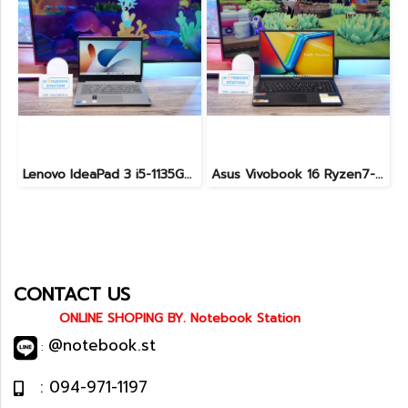
Lenovo IdeaPad 3 i5-1135G7 Ram8 SSD512 จอ15.6 FHD สเปคดี ใช้งานทั่วไป แป้นตัวเลขแยก ราคา 8,990 .-
Asus Vivobook 16 Ryzen7-7730U Ram16 SSD512 จอ16นิ้ว WUXGA IPS สเปคสูงทำงานเก่ง จอใหญ่ภาพสวย พร้อมแป้นตัวเลขแยก เครื่องมีประกันศูนย์พร้อมใช้งานเพียง 12,990.-
CONTACT US
ONLINE SHOPING BY. Notebook Station
@notebook.st
:
: 094-971-1197