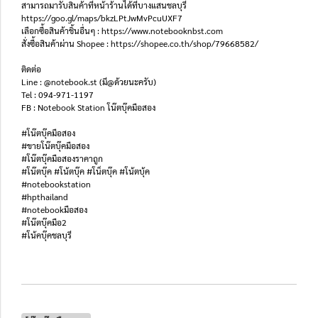
สามารถมารับสินค้าที่หน้าร้านได้ที่บางแสนชลบุรี
https://goo.gl/maps/bkzLPtJwMvPcuUXF7
เลือกซื้อสินค้าชิ้นอื่นๆ : https://www.notebooknbst.com
สั่งซื้อสินค้าผ่าน Shopee : https://shopee.co.th/shop/79668582/
ติดต่อ
Line : @notebook.st (มี@ด้วยนะครับ)
Tel : 094-971-1197
FB : Notebook Station โน๊ตบุ๊คมือสอง
#โน๊ตบุ๊คมือสอง
#ขายโน๊ตบุ๊คมือสอง
#โน๊ตบุ๊คมือสองราคาถูก
#โน๊ตบุ๊ค #โน้ตบุ๊ค #โน็ตบุ๊ค #โน้ตบุ้ค
#notebookstation
#hpthailand
#notebookมือสอง
#โน๊ตบุ๊คมือ2
#โน้คบุ๊คชลบุรี