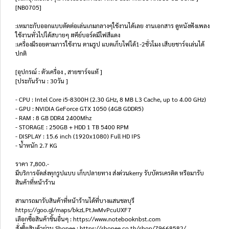
[NB0705]
:เหมาะกับออกแบบตัดต่อเล่นเกมกลางๆใช้งานได้เลย งานเอกสาร ดูหนังฟังเพลง
ใช้งานทั่วไปได้สบายๆ #คีย์บอร์ดมีไฟสีแดง
:เครื่องมีรอยตามการใช้งาน ตามรูป แบตเก็บไฟได้1-2ชั่วโมง เสีบยชาร์จเล่นได้
ปกติ
[อุปกรณ์ : ตัวเครื่อง , สายชาร์จแท้ ]
[ประกันร้าน : 30วัน ]
- CPU : Intel Core i5-8300H (2.30 GHz, 8 MB L3 Cache, up to 4.00 GHz)
- GPU : NVIDIA GeForce GTX 1050 (4GB GDDR5)
- RAM : 8 GB DDR4 2400Mhz
- STORAGE : 250GB + HDD 1 TB 5400 RPM
- DISPLAY : 15.6 inch (1920x1080) Full HD IPS
- น้ำหนัก 2.7 KG
ราคา 7,800.-
มีบริการจัดส่งทุกรูปแบบ เก็บปลายทาง ส่งด่วนkerry รับบัตรเครดิต หรือมารับ
สินค้าที่หน้าร้าน
สามารถมารับสินค้าที่หน้าร้านได้ที่บางแสนชลบุรี
https://goo.gl/maps/bkzLPtJwMvPcuUXF7
เลือกซื้อสินค้าชิ้นอื่นๆ : https://www.notebooknbst.com
สั่งซื้อสินค้าผ่าน Shopee : https://shopee.co.th/shop/79668582/