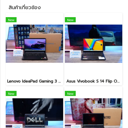
สินค้าเกี่ยวข้อง
New
New
Lenovo IdeaPad Gaming 3 Ryzen5-5500H RAM16 RTX2050(4GB) 512GB M.2 จอ15.6 FHD 144Hz สเปคเกมมิ่ง คีย์บอร์ดไฟสีRGB เครื่องพร้อมใช้งาน ราคาเพียง 16,900.-
Asus Vivobook S 14 Flip OLED ทัชกรีนหมุนจอ360องศา Ryzen7-7730U Ram24 SSD512GB จอ14 2.8K OLED 90Hz จอภาพสวยคมชัดมาก ดีไซน์สวยทันสมัย ราคา 18,990.-
New
New