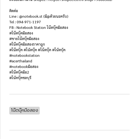
ติดต่อ
Line : @notebook.st (มี@ด้วยนะครับ)
Tel : 094-971-1197
FB : Notebook Station โน๊ตบุ๊คมือสอง
#โน๊ตบุ๊คมือสอง
#ขายโน๊ตบุ๊คมือสอง
#โน๊ตบุ๊คมือสองราคาถูก
#โน๊ตบุ๊ค #โน้ตบุ๊ค #โน็ตบุ๊ค #โน้ตบุ้ค
#notebookstation
#acerthailand
#notebookมือสอง
#โน๊ตบุ๊คมือ2
#โน้คบุ๊คชลบุรี
โน๊ตบุ๊คมือสอง