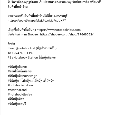
มีบริการจัดส่งทุกรูปแบบ เก็บปลายทาง ส่งด่วนkerry รับบัตรเครดิต หรือมารับ
สินค้าที่หน้าร้าน
สามารถมารับสินค้าที่หน้าร้านได้ที่บางแสนชลบุรี
https://goo.gl/maps/bkzLPtJwMvPcuUXF7
เลือกซื้อสินค้าชิ้นอื่นๆ : https://www.notebooknbst.com
สั่งซื้อสินค้าผ่าน Shopee : https://shopee.co.th/shop/79668582/
ติดต่อ
Line : @notebook.st (มี@ด้วยนะครับ)
Tel : 094-971-1197
FB : Notebook Station โน๊ตบุ๊คมือสอง
#โน๊ตบุ๊คมือสอง
#ขายโน๊ตบุ๊คมือสอง
#โน๊ตบุ๊คมือสองราคาถูก
#โน๊ตบุ๊ค #โน้ตบุ๊ค #โน็ตบุ๊ค #โน้ตบุ้ค
#notebookstation
#acerthailand
#notebookมือสอง
#โน๊ตบุ๊คมือ2
#โน้คบุ๊คชลบุรี