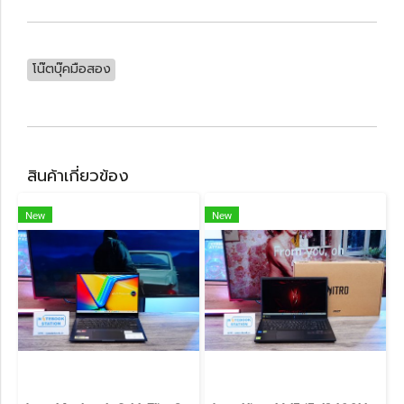
โน๊ตบุ๊คมือสอง
สินค้าเกี่ยวข้อง
New
New