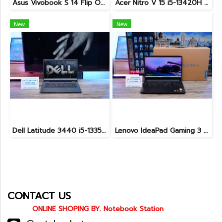
Asus Vivobook S 14 Flip OLED ทัชกรีนหมุนจอ360องศา Ryzen7-7730U Ram24 SSD512GB จอ14 2.8K OLED 90Hz จอภาพสวยคมชัดมาก ดีไซน์สวยทันสมัย ราคา 18,990.-
Acer Nitro V 15 i5-13420H Ram16 RTX2050(4GB) SSD512GB จอ15.6นิ้ว FHD 144Hz เกมมิ่งรุ่นใหม่ ดีไซน์ฝาหลังสุดเท่ มีประกันศูนย์2027 เครื่องพร้อมใช้งาน ราคาสุดคุ้มเพียง 17,990.-
New
New
Dell Latitude 3440 i5-1335U Ram8 SSD512 จอ14นิ้ว สเปคดี คีย์บอร์ดไฟ เครื่องประมวลผลไวพร้อมใช้งาน เพียง 13,990.-
Lenovo IdeaPad Gaming 3 Ryzen5-5500H RAM16 RTX2050(4GB) 512GB M.2 จอ15.6 FHD 144Hz สเปคเกมมิ่ง คีย์บอร์ดไฟสีRGB เครื่องพร้อมใช้งาน ราคาเพียง 16,900.-
CONTACT US
ONLINE SHOPING BY. Notebook Station