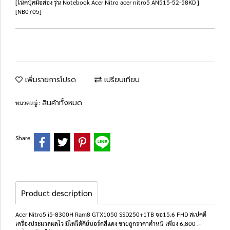
[โน๊ตบุ๊คมือสอง รุ่น Notebook Acer Nitro acer nitro5 AN515-52-58KD ]
[NB0705]
เพิ่มรายการโปรด
เปรียบเทียบ
สินค้าทั้งหมด
หมวดหมู่ :
Share
Product description
Acer Nitro5 i5-8300H Ram8 GTX1050 SSD250+1TB จอ15.6 FHD สเปคดี
เครื่องประมวลผลไว มีไฟใต้คีย์บอร์ดสีแดง ขายถูกราคาตำหนิ เพียง 6,800 .-