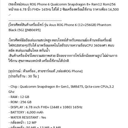
(ของใหม่)Asus ROG Phone 6 Qualcomm Snapdragon 8+ Ram12 Rom256
หน้าจอ 6.78 นิ้ว FHD+ 165Hz ใส่ได้ 2 ซิมเครื่องพร้อมใช้งาน ราคาเพียง 16,500
.-
..............................................................
[โทรศัพท์สินค้าเครื่องโชว์ รุ่น Asus ROG Phone 6 (12+256GB) Phantom
Black (5G) ][NB0695]
:โทรศัพท์มือถือเล่นเกมสเปคสูง ตอบโจทย์สำหรับคอเกมมิ่ง ด้านหลังเครื่องมี
ไฟRGBสวยๆปรับได้ มาพร้อมเทคโนโลยีระบายความร้อนCPU 360องศา #แบ
ตอึด #เล่นเกมลื่นไหล #กันน้ำ
:สินค้าเครื่องโชว์โดยรวมสภาพสวย มีรอยจากการโชว์เล็กน้อยตามรูป ไม่ผ่านการ
ใช้งาน สุขภาพแบตปกติ เครื่องใช้งานได้ปกติ
[อุปกรณ์ : ตัวเครื่อง , สายชาร์จแท้ ,กล่องROG Phone]
[ประกันร้าน : 30 วัน ]
- Chip : Qualcomm Snapdragon 8+ Gen1, SM8475, Qcta-core CPUs,3.2
Ghz
- RAM : 12 GB
- ROM : 256 GB
- DISPLAY : 6.78 inch FHD+ (2448 x 1080) 165Hz
- BATTERY : 6,000 mAh
- WATER RESISTANT : Yes
- กล้องหน้า : 12 MP
- กล้องหลัง : 50 MP + 13 MP + 5 MP