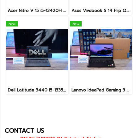
Acer Nitro V 15 i5-13420H Ram16 RTX2050(4GB) SSD512GB จอ15.6นิ้ว FHD 144Hz เกมมิ่งรุ่นใหม่ ดีไซน์ฝาหลังสุดเท่ มีประกันศูนย์2027 เครื่องพร้อมใช้งาน ราคาสุดคุ้มเพียง 17,990.-
Asus Vivobook S 14 Flip OLED ทัชกรีนหมุนจอ360องศา Ryzen7-7730U Ram24 SSD512GB จอ14 2.8K OLED 90Hz จอภาพสวยคมชัดมาก ดีไซน์สวยทันสมัย ราคา 18,990.-
New
New
Dell Latitude 3440 i5-1335U Ram8 SSD512 จอ14นิ้ว สเปคดี คีย์บอร์ดไฟ เครื่องประมวลผลไวพร้อมใช้งาน เพียง 13,990.-
Lenovo IdeaPad Gaming 3 Ryzen5-5500H RAM16 RTX2050(4GB) 512GB M.2 จอ15.6 FHD 144Hz สเปคเกมมิ่ง คีย์บอร์ดไฟสีRGB เครื่องพร้อมใช้งาน ราคาเพียง 16,900.-
CONTACT US