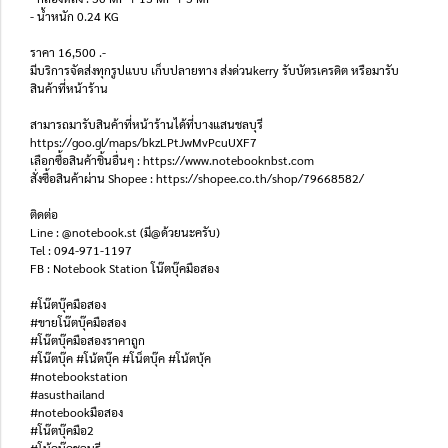
- น้ำหนัก 0.24 KG
ราคา 16,500 .-
มีบริการจัดส่งทุกรูปแบบ เก็บปลายทาง ส่งด่วนkerry รับบัตรเครดิต หรือมารับ
สินค้าที่หน้าร้าน
สามารถมารับสินค้าที่หน้าร้านได้ที่บางแสนชลบุรี
https://goo.gl/maps/bkzLPtJwMvPcuUXF7
เลือกซื้อสินค้าชิ้นอื่นๆ : https://www.notebooknbst.com
สั่งซื้อสินค้าผ่าน Shopee : https://shopee.co.th/shop/79668582/
ติดต่อ
Line : @notebook.st (มี@ด้วยนะครับ)
Tel : 094-971-1197
FB : Notebook Station โน๊ตบุ๊คมือสอง
#โน๊ตบุ๊คมือสอง
#ขายโน๊ตบุ๊คมือสอง
#โน๊ตบุ๊คมือสองราคาถูก
#โน๊ตบุ๊ค #โน้ตบุ๊ค #โน็ตบุ๊ค #โน้ตบุ้ค
#notebookstation
#asusthailand
#notebookมือสอง
#โน๊ตบุ๊คมือ2