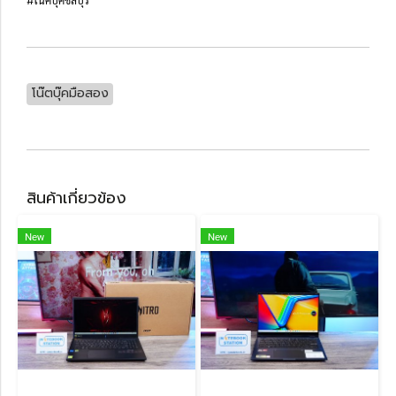
#โน้คบุ๊คชลบุรี
โน๊ตบุ๊คมือสอง
สินค้าเกี่ยวข้อง
New
New