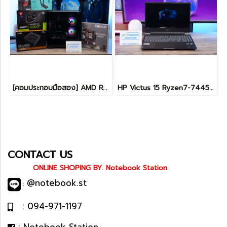
[คอมประกอบมือสอง] AMD Ryzen5-7500F / RTX-4060Ti(8GB) / 16B(8GBx2) DDR5 5600MHz / 1TB SSD M.2 / ASUS PRIME A620M-K / SUPER FLOWER ZILLION 650W 80 PLUS BRONZE สเปคสูง พร้อมใช้งานในราาสุดคุ้มเพียง 24,990.-
HP Victus 15 Ryzen7-7445HS RTX4050(6GB) Ram16 SSD512GB จอ15.6 FHD 144Hz เกมมิ่งสเปคสูง มีประกันศูนย์ เพียง 26,900.-
CONTACT US
ONLINE SHOPING BY. Notebook Station
@notebook.st
:
: 094-971-1197