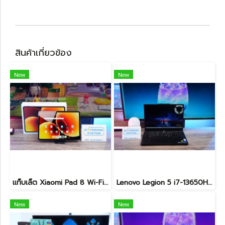
สินค้าเกี่ยวข้อง
New
New
แท็บเล็ต Xiaomi Pad 8 Wi-Fi (8+128GB) Gray ขนาด 11.2นิ้ว เครื่องสวยอุปกรณ์ครบกล่อง รีเซ็ตคืนค่าให้พร้อมใช้งาน ราคาสุดคุ้มเพียง 8,990.- ประกันศูนย์ยาว1ปีกว่า
Lenovo Legion 5 i7-13650HX RTX5060(8GB) RAM16 512GB M.2 จอ15.3นิ้ว FHD+ 165Hz เกมมิ่งสเปคสูง คีย์บอร์ดไฟสีขาว ดีไซน์เรียบหรูดูทันสมัย ประกันศูนย์ยาวถึงปี2028 เครื่องพร้อมใช้งานในราคาสุดคุ้มเพียง 39,990.-
New
New