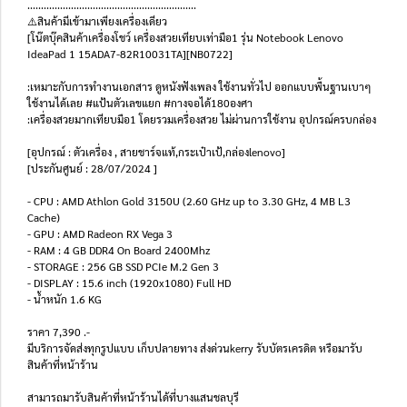
..............................................................
⚠️สินค้ามีเข้ามาเพียงเครื่องเดียว
[โน๊ตบุ๊คสินค้าเครื่องโชว์ เครื่องสวยเทียบเท่ามือ1 รุ่น Notebook Lenovo
IdeaPad 1 15ADA7-82R10031TA][NB0722]
:เหมาะกับการทำงานเอกสาร ดูหนังฟังเพลง ใช้งานทั่วไป ออกแบบพื้นฐานเบาๆ
ใช้งานได้เลย #แป้นตัวเลขแยก #กางจอได้180องศา
:เครื่องสวยมากเทียบมือ1 โดยรวมเครื่องสวย ไม่ผ่านการใช้งาน อุปกรณ์ครบกล่อง
[อุปกรณ์ : ตัวเครื่อง , สายชาร์จแท้,กระเป๋าเป้,กล่องlenovo]
[ประกันศูนย์ : 28/07/2024 ]
- CPU : AMD Athlon Gold 3150U (2.60 GHz up to 3.30 GHz, 4 MB L3
Cache)
- GPU : AMD Radeon RX Vega 3
- RAM : 4 GB DDR4 On Board 2400Mhz
- STORAGE : 256 GB SSD PCIe M.2 Gen 3
- DISPLAY : 15.6 inch (1920x1080) Full HD
- น้ำหนัก 1.6 KG
ราคา 7,390 .-
มีบริการจัดส่งทุกรูปแบบ เก็บปลายทาง ส่งด่วนkerry รับบัตรเครดิต หรือมารับ
สินค้าที่หน้าร้าน
สามารถมารับสินค้าที่หน้าร้านได้ที่บางแสนชลบุรี