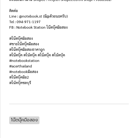
ติดต่อ
Line : @notebook.st (มี@ด้วยนะครับ)
Tel : 094-971-1197
FB : Notebook Station โน๊ตบุ๊คมือสอง
#โน๊ตบุ๊คมือสอง
#ขายโน๊ตบุ๊คมือสอง
#โน๊ตบุ๊คมือสองราคาถูก
#โน๊ตบุ๊ค #โน้ตบุ๊ค #โน็ตบุ๊ค #โน้ตบุ้ค
#notebookstation
#acerthailand
#notebookมือสอง
#โน๊ตบุ๊คมือ2
#โน้คบุ๊คชลบุรี
โน๊ตบุ๊คมือสอง