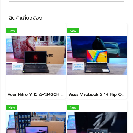
สินค้าเกี่ยวข้อง
New
New
Acer Nitro V 15 i5-13420H Ram16 RTX2050(4GB) SSD512GB จอ15.6นิ้ว FHD 144Hz เกมมิ่งรุ่นใหม่ ดีไซน์ฝาหลังสุดเท่ มีประกันศูนย์2027 เครื่องพร้อมใช้งาน ราคาสุดคุ้มเพียง 17,990.-
Asus Vivobook S 14 Flip OLED ทัชกรีนหมุนจอ360องศา Ryzen7-7730U Ram24 SSD512GB จอ14 2.8K OLED 90Hz จอภาพสวยคมชัดมาก ดีไซน์สวยทันสมัย ราคา 18,990.-
New
New