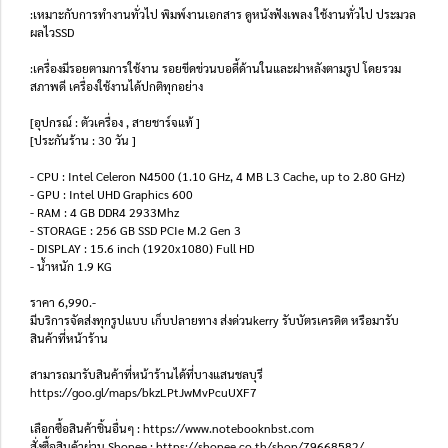
:เหมาะกับการทำงานทั่วไป พิมพ์งานเอกสาร ดูหนังฟังเพลง ใช้งานทั่วไป ประมวล
ผลไวSSD
:เครื่องมีรอยตามการใช้งาน รอยขีดข่วนบอดี้ด้านในและฝาหลังตามรูป โดยรวม
สภาพดี เครื่องใช้งานได้ปกติทุกอย่าง
[อุปกรณ์ : ตัวเครื่อง , สายชาร์จแท้ ]
[ประกันร้าน : 30 วัน ]
- CPU : Intel Celeron N4500 (1.10 GHz, 4 MB L3 Cache, up to 2.80 GHz)
- GPU : Intel UHD Graphics 600
- RAM : 4 GB DDR4 2933Mhz
- STORAGE : 256 GB SSD PCIe M.2 Gen 3
- DISPLAY : 15.6 inch (1920x1080) Full HD
- น้ำหนัก 1.9 KG
ราคา 6,990.-
มีบริการจัดส่งทุกรูปแบบ เก็บปลายทาง ส่งด่วนkerry รับบัตรเครดิต หรือมารับ
สินค้าที่หน้าร้าน
สามารถมารับสินค้าที่หน้าร้านได้ที่บางแสนชลบุรี
https://goo.gl/maps/bkzLPtJwMvPcuUXF7
เลือกซื้อสินค้าชิ้นอื่นๆ : https://www.notebooknbst.com
สั่งซื้อสินค้าผ่าน Shopee : https://shopee.co.th/shop/79668582/