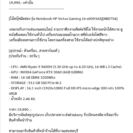
19,990.- เท่านั้น
..............................................................
[โน๊ตบุ๊คมือสอง รุ่น Notebook HP Victus Gaming 16-e0093AX][NB0754]
:เหมาะกับการเล่นเกมออนไลน์ งานกราฟิกงานตัดต่อวิดีโอ ใช้งานหนักได้สบาย ดู
หนังฟังเพลง ใช้งานทั่วไป เครื่องประมวลผลไวมาก #คีย์บอร์ดไฟสีขาว
:เครื่องมีรอยตามการใช้งาน โดยรวมเครื่องสวย ใช้งานได้อย่างปกติทุกอย่าง
[อุปกรณ์ : ตัวเครื่อง , สายชาร์จแท้ ]
[ประกันร้าน : 30วัน ]
- CPU : AMD Ryzen 5 5600H (3.30 GHz up to 4.20 GHz, 16 MB L3 Cache)
- GPU : NVIDIA GeForce RTX 3060 (6GB GDDR6)
- RAM : 16 GB DDR4 3200Mhz
- STORAGE : 512 GB SSD PCIe M.2
- DISPLAY : 16.1 inch (1920x1080) Full HD IPS micro-edge 300 nits 100%
sRGB
- น้ำหนัก 2.46 KG
ราคา 19,990 .-
มีบริการจัดส่งทุกรูปแบบ เก็บปลายทาง ส่งด่วนkerry รับบัตรเครดิต หรือมารับ
สินค้าที่หน้าร้าน
สามารถมารับสินค้าที่หน้าร้านได้ที่บางแสนชลบุรี