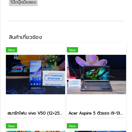
โน๊ตบุ๊คมือสอง
สินค้าเกี่ยวข้อง
New
New
สมาร์ทโฟน vivo V50 (12+256GB) Mist Purple (5G) เครื่องสวย พร้อมใช้งาน ขายเพียง 6,990.- เท่านั้น
Acer Aspire 5 ตัวแรง i9-13900H Ram16 512GB M.2 จอ15.6นิ้ว FHD IPS สเปคสูงทำงานเก่ง ดีไซน์สวยเรียบหรูดูทันสมัย เครื่องพร้อมใช้งานในราคาสุดคุ้มเพียง 19,990.-เท่านั้น
New
New