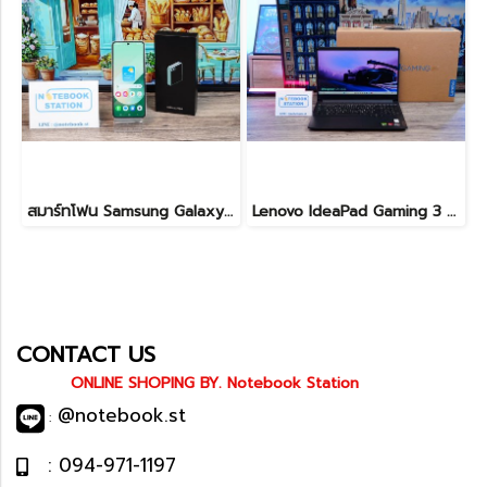
สมาร์ทโฟน Samsung Galaxy Z Flip6 (12+256GB) Light green (5G) พับจอได้ เครื่องสวย พร้อมใช้งาน ขายเพียง 11,900.- เท่านั้น
Lenovo IdeaPad Gaming 3 Ryzen5-5500H RAM16 RTX2050(4GB) 512GB M.2 จอ15.6 FHD 144Hz สเปคเกมมิ่ง คีย์บอร์ดไฟสีRGB เครื่องพร้อมใช้งาน ราคาเพียง 17,990.-
CONTACT US
ONLINE SHOPING BY. Notebook Station
@notebook.st
:
: 094-971-1197