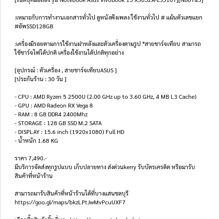
:เหมาะกับการทำงานเอกสารทั่วไป ดูหนังฟังเพลง ใช้งานทั่วไป # แผ้นตัวเลขแยก
#อัพSSD128GB
:เครื่องมีรอยตามการใช้งานฝาหลังและตัวเครื่องตามรูป *สายชาร์จเทียบ สามารถ
ใช้ชาร์จไฟได้ปกติ เครื่องใช้งานได้ปกติทุกอย่าง
[อุปกรณ์ : ตัวเครื่อง , สายชาร์จเทียบASUS ]
[ประกันร้าน : 30 วัน ]
- CPU : AMD Ryzen 5 2500U (2.00 GHz up to 3.60 GHz, 4 MB L3 Cache)
- GPU : AMD Radeon RX Vega 8
- RAM : 8 GB DDR4 2400Mhz
- STORAGE : 128 GB SSD M.2 SATA
- DISPLAY : 15.6 inch (1920x1080) Full HD
- น้ำหนัก 1.68 KG
ราคา 7,490.-
มีบริการจัดส่งทุกรูปแบบ เก็บปลายทาง ส่งด่วนkerry รับบัตรเครดิต หรือมารับ
สินค้าที่หน้าร้าน
สามารถมารับสินค้าที่หน้าร้านได้ที่บางแสนชลบุรี
https://goo.gl/maps/bkzLPtJwMvPcuUXF7