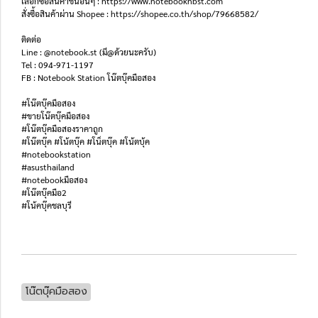
เลือกซื้อสินค้าชิ้นอื่นๆ : https://www.notebooknbst.com
สั่งซื้อสินค้าผ่าน Shopee : https://shopee.co.th/shop/79668582/
ติดต่อ
Line : @notebook.st (มี@ด้วยนะครับ)
Tel : 094-971-1197
FB : Notebook Station โน๊ตบุ๊คมือสอง
#โน๊ตบุ๊คมือสอง
#ขายโน๊ตบุ๊คมือสอง
#โน๊ตบุ๊คมือสองราคาถูก
#โน๊ตบุ๊ค #โน้ตบุ๊ค #โน็ตบุ๊ค #โน้ตบุ้ค
#notebookstation
#asusthailand
#notebookมือสอง
#โน๊ตบุ๊คมือ2
#โน้คบุ๊คชลบุรี
โน๊ตบุ๊คมือสอง