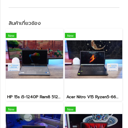
สินค้าเกี่ยวข้อง
New
New
HP 15s i5-1240P Ram8 512GB M.2 จอ15.6นิ้ว FHD IPS สเปคดี ทำงานเก่ง จอใหญ่ มีแป้นตัวเลขแยก ดีไซน์เรียบหรูบางเบา พร้อมใช้งานเพียง 11,990.-เท่านั้น
Acer Nitro V15 Ryzen5-6600H RTX2050(4GB) RAM16 512GB SSD จอ15.6นิ้ว FHD 165Hz sRGB100% เกมมิ่งรุ่นใหม่ ดีไซน์เครื่องบาง สวยเท่ดูทันสมัย มีประกันศูนย์2028 ราคาสุดคุ้มเพียง 17,990.-
New
New