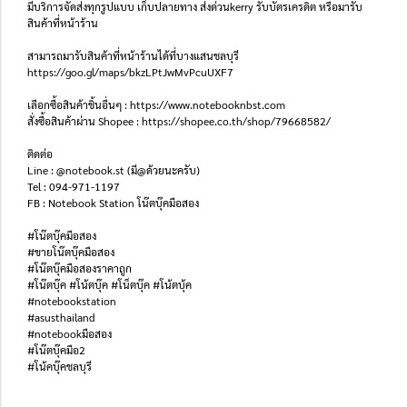
มีบริการจัดส่งทุกรูปแบบ เก็บปลายทาง ส่งด่วนkerry รับบัตรเครดิต หรือมารับ
สินค้าที่หน้าร้าน
สามารถมารับสินค้าที่หน้าร้านได้ที่บางแสนชลบุรี
https://goo.gl/maps/bkzLPtJwMvPcuUXF7
เลือกซื้อสินค้าชิ้นอื่นๆ : https://www.notebooknbst.com
สั่งซื้อสินค้าผ่าน Shopee : https://shopee.co.th/shop/79668582/
ติดต่อ
Line : @notebook.st (มี@ด้วยนะครับ)
Tel : 094-971-1197
FB : Notebook Station โน๊ตบุ๊คมือสอง
#โน๊ตบุ๊คมือสอง
#ขายโน๊ตบุ๊คมือสอง
#โน๊ตบุ๊คมือสองราคาถูก
#โน๊ตบุ๊ค #โน้ตบุ๊ค #โน็ตบุ๊ค #โน้ตบุ้ค
#notebookstation
#asusthailand
#notebookมือสอง
#โน๊ตบุ๊คมือ2
#โน้คบุ๊คชลบุรี