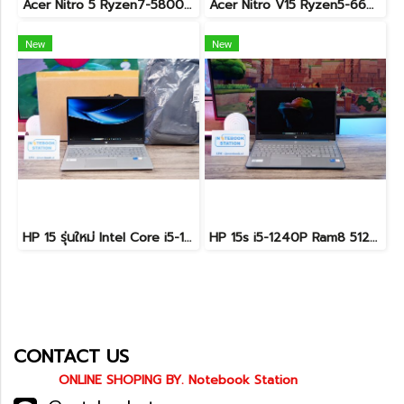
Acer Nitro 5 Ryzen7-5800H RTX-3060(6GB) Ram16 SSD512 จอ15.6 FHD 144Hz เกมมิ่งสเปคสูง เครื่องพร้อมใช้งาน ราคาสุดคุ้มเพียง 19,900.-
Acer Nitro V15 Ryzen5-6600H RTX2050(4GB) RAM16 512GB SSD จอ15.6นิ้ว FHD 165Hz sRGB100% เกมมิ่งรุ่นใหม่ ดีไซน์เครื่องบาง สวยเท่ดูทันสมัย มีประกันศูนย์2028 ราคาสุดคุ้มเพียง 17,990.-
New
New
HP 15 รุ่นใหม่ Intel Core i5-1334U Ram16 512GB M.2 จอ15.6นิ้ว FHD IPS สเปคสูงทำงานเก่ง จอใหญ่มีแป้นตัวเลขแยก เครื่องสวยบางเบาพร้อมประกันศูนย์ยาว2027 ราคาสุดคุ้มเพียง 13,490.-
HP 15s i5-1240P Ram8 512GB M.2 จอ15.6นิ้ว FHD IPS สเปคดี ทำงานเก่ง จอใหญ่ มีแป้นตัวเลขแยก ดีไซน์เรียบหรูบางเบา พร้อมใช้งานเพียง 11,990.-เท่านั้น
CONTACT US
ONLINE SHOPING BY. Notebook Station