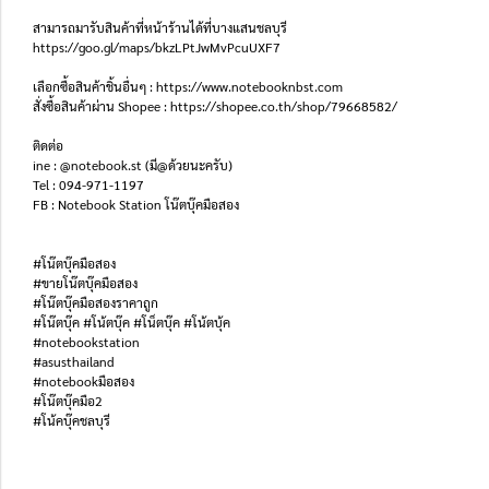
สามารถมารับสินค้าที่หน้าร้านได้ที่บางแสนชลบุรี
https://goo.gl/maps/bkzLPtJwMvPcuUXF7
เลือกซื้อสินค้าชิ้นอื่นๆ : https://www.notebooknbst.com
สั่งซื้อสินค้าผ่าน Shopee : https://shopee.co.th/shop/79668582/
ติดต่อ
ine : @notebook.st (มี@ด้วยนะครับ)
Tel : 094-971-1197
FB : Notebook Station โน๊ตบุ๊คมือสอง
#โน๊ตบุ๊คมือสอง
#ขายโน๊ตบุ๊คมือสอง
#โน๊ตบุ๊คมือสองราคาถูก
#โน๊ตบุ๊ค #โน้ตบุ๊ค #โน็ตบุ๊ค #โน้ตบุ้ค
#notebookstation
#asusthailand
#notebookมือสอง
#โน๊ตบุ๊คมือ2
#โน้คบุ๊คชลบุรี