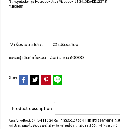
[โน๊ตบุ๊คมือสอง รุ่น Notebook Asus Vivobook 14 S413EA-EB123TS]
[NB0865]
เพิ่มรายการโปรด
เปรียบเทียบ
สินค้าทั้งหมด
สินค้าต่ำกว่า10000.-
หมวดหมู่ :
,
Share
Product description
Asus VivoBook 14 i3-1115G4 Ram4 SSD512 จอ14 FHD IPS จอภาพสวย สเป
คดี ประมวลผลไว คีย์บอร์ดมีไฟ เครื่องพร้อมใช้งาน เพียง 6,800 .- ฟรีกระเป๋าเป้