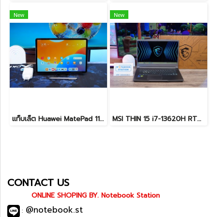
New
New
แท็บเล็ต Huawei MatePad 11.5 Wi-Fi (6+128) Midnight Grey มีปากกามาให้ พร้อมใช้งาน ราคาเพียง 6,490.-
MSI THIN 15 i7-13620H RTX-2050(4GB) Ram8 SSD512 จอ15.6 FHD 144Hz สเปคเกมมิ่ง คีย์บอร์ดไฟสีฟ้า ดีไซน์เรียบหรู น้ำหนักเบาไม่ถึง2kg เครื่องมีประกันศูนย์พร้อมใช้งานในราคาสุดคุ้มเพียง 18,500.-เท่านั้น
CONTACT US
ONLINE SHOPING BY. Notebook Station
@notebook.st
: