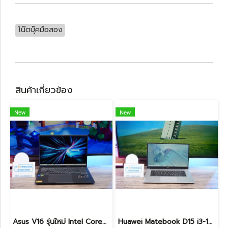
โน๊ตบุ๊คมือสอง
สินค้าเกี่ยวข้อง
New
New
Asus V16 รุ่นใหม่ Intel Core5-210H RTX-4050(6GB) Ram16 512GB M.2 จอ16นิ้ว WUXGA 144Hz จอสวย สเปคสูง ดีไซน์ตัวเครื่องเรียบสวยดูทันสมัย พร้แมประกันศูนย์ยาวๆถึงปี2028 ขายในราคาสุดตุ้มเพียง 25,990.-เท่านั้น
Huawei Matebook D15 i3-10110U Ram8 256GB M.2 จอ15.6นิ้ว FHD IPS 60hz สเปคทำงานทั่วไป หน้าจอใหญ่ ดีไซน์เครื่องบางเบา เครื่องพร้อมใช้งาน ขายถูกเพียง 6,990.-เท่านั้น