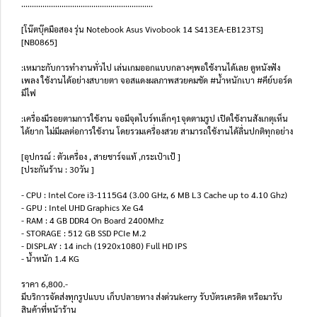
..............................................................
[โน๊ตบุ๊คมือสอง รุ่น Notebook Asus Vivobook 14 S413EA-EB123TS]
[NB0865]
:เหมาะกับการทำงานทั่วไป เล่นเกมออกแบบกลางๆพอใช้งานได้เลย ดูหนังฟัง
เพลง ใช้งานได้อย่างสบายตา จอสแดงผลภาพสวยคมชัด #น้ำหนักเบา #คีย์บอร์ด
มีไฟ
:เครื่องมีรอยตามการใช้งาน จอมีจุดไบร์ทเล็กๆ1จุดตามรูป เปิดใช้งานสังเกตุเห็น
ได้ยาก ไม่มีผลต่อการใช้งาน โดยรวมเครื่องสวย สามารถใช้งานได้ลื่นปกติทุกอย่าง
[อุปกรณ์ : ตัวเครื่อง , สายชาร์จแท้ ,กระเป๋าเป้ ]
[ประกันร้าน : 30วัน ]
- CPU : Intel Core i3-1115G4 (3.00 GHz, 6 MB L3 Cache up to 4.10 Ghz)
- GPU : Intel UHD Graphics Xe G4
- RAM : 4 GB DDR4 On Board 2400Mhz
- STORAGE : 512 GB SSD PCIe M.2
- DISPLAY : 14 inch (1920x1080) Full HD IPS
- น้ำหนัก 1.4 KG
ราคา 6,800.-
มีบริการจัดส่งทุกรูปแบบ เก็บปลายทาง ส่งด่วนkerry รับบัตรเครดิต หรือมารับ
สินค้าที่หน้าร้าน