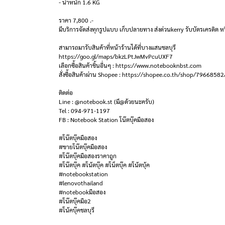
- น้ำหนัก 1.6 KG
ราคา 7,800 .-
มีบริการจัดส่งทุกรูปแบบ เก็บปลายทาง ส่งด่วนkerry รับบัตรเครดิต หร
สามารถมารับสินค้าที่หน้าร้านได้ที่บางแสนชลบุรี
https://goo.gl/maps/bkzLPtJwMvPcuUXF7
เลือกซื้อสินค้าชิ้นอื่นๆ : https://www.notebooknbst.com
สั่งซื้อสินค้าผ่าน Shopee : https://shopee.co.th/shop/79668582
ติดต่อ
Line : @notebook.st (มี@ด้วยนะครับ)
Tel : 094-971-1197
FB : Notebook Station โน๊ตบุ๊คมือสอง
#โน๊ตบุ๊คมือสอง
#ขายโน๊ตบุ๊คมือสอง
#โน๊ตบุ๊คมือสองราคาถูก
#โน๊ตบุ๊ค #โน้ตบุ๊ค #โน็ตบุ๊ค #โน้ตบุ้ค
#notebookstation
#lenovothailand
#notebookมือสอง
#โน๊ตบุ๊คมือ2
#โน้คบุ๊คชลบุรี