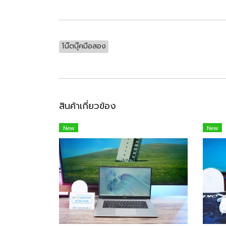
โน๊ตบุ๊คมือสอง
สินค้าเกี่ยวข้อง
New
New