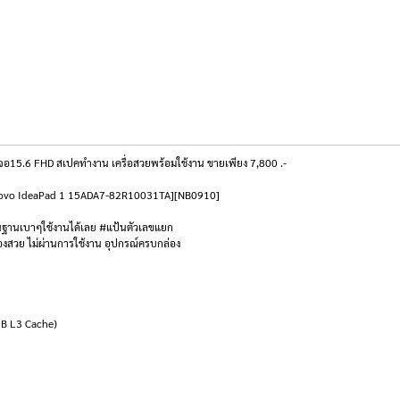
15.6 FHD สเปคทำงาน เครื่อสวยพร้อมใช้งาน ขายเพียง 7,800 .-
ook Lenovo IdeaPad 1 15ADA7-82R10031TA][NB0910]
้นฐานเบาๆใช้งานได้เลย #แป้นตัวเลขแยก
่องสวย ไม่ผ่านการใช้งาน อุปกรณ์ครบกล่อง
MB L3 Cache)