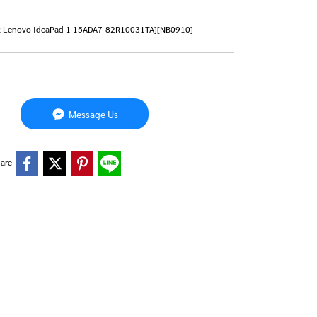
Notebook Lenovo IdeaPad 1 15ADA7-82R10031TA][NB0910]
Message Us
are