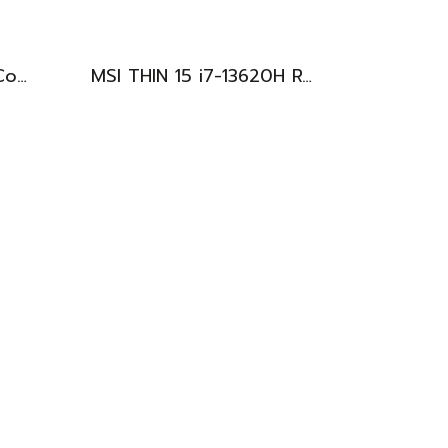
Asus V16 รุ่นใหม่ Intel Core5-210H RTX-4050(6GB) Ram16 512GB M.2 จอ16นิ้ว WUXGA 144Hz จอสวย สเปคสูง ดีไซน์ตัวเครื่องเรียบสวยดูทันสมัย พร้แมประกันศูนย์ยาวๆถึงปี2028 ขายในราคาสุดตุ้มเพียง 25,990.-เท่านั้น
MSI THIN 15 i7-13620H RTX-2050(4GB) Ram8 SSD512 จอ15.6 FHD 144Hz สเปคเกมมิ่ง คีย์บอร์ดไฟสีฟ้า ดีไซน์เรียบหรู น้ำหนักเบาไม่ถึง2kg เครื่องมีประกันศูนย์พร้อมใช้งานในราคาสุดคุ้มเพียง 18,500.-เท่านั้น