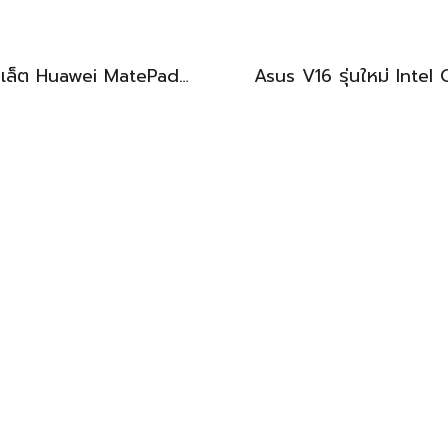
แท็บเล็ต Huawei MatePad 11.5 Wi-Fi (6+128) Midnight Grey มีปากกามาให้ พร้อมใช้งาน ราคาเพียง 6,490.-
BEST DEAL