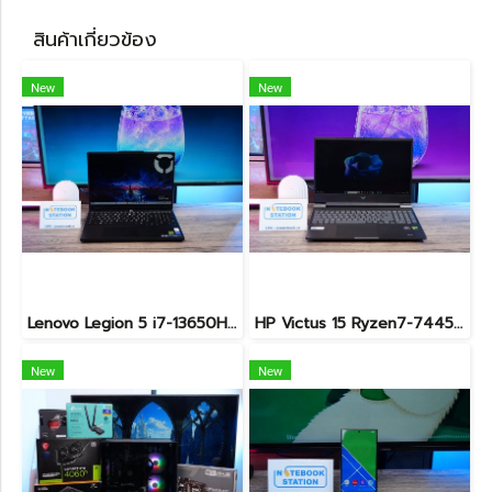
สินค้าเกี่ยวข้อง
New
New
Lenovo Legion 5 i7-13650HX RTX5060(8GB) RAM16 512GB M.2 จอ15.3นิ้ว FHD+ 165Hz เกมมิ่งสเปคสูง คีย์บอร์ดไฟสีขาว ดีไซน์เรียบหรูดูทันสมัย ประกันศูนย์ยาวถึงปี2028 เครื่องพร้อมใช้งานในราคาสุดคุ้มเพียง 39,990.-
HP Victus 15 Ryzen7-7445HS RTX4050(6GB) Ram16 SSD512GB จอ15.6 FHD 144Hz เกมมิ่งสเปคสูง มีประกันศูนย์ เพียง 26,900.-
New
New