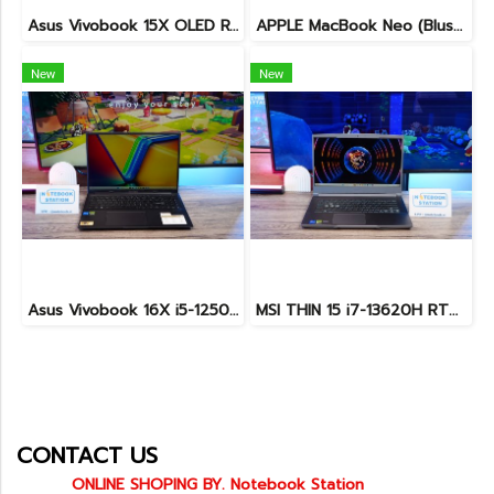
Asus Vivobook 15X OLED Ryzen7-5800H Ram8 SSD512 จอ15.6นิ้ว OLED 2.8K 120Hz จอสวย สเปคสูง เครื่องพร้อมใช้งาน ขายเพียง 15,900.-
APPLE MacBook Neo (Blush) chip A18 Pro Ram8 SSD512 จอ13นิ้ว Liquid Retina รอบชาร์จเพียง 2 ครั้ง เครื่องสวยอุปกรณ์แท้ครบกล่องประกันศูนย์ รีเซ็ตพร้อมใช้งานในราคาสุดคุ้มเพียง 23,900.-
New
New
Asus Vivobook 16X i5-12500H RTX4050(8GB) Ram32 ssd512 จอ16นิ้ว WUXGA 120Hz สเปคสูงมีการ์ดจอแยกหน้าจอใหญ่ ขายเพียง 27,900.-
MSI THIN 15 i7-13620H RTX-3050(4GB) Ram24 SSD512GB จอ15.6 FHD 144Hz เกมมิ่งสเปคสูง ดีไซน์สวยดูทันสมัย น้ำหนักเบาไม่ถึง2kg พร้อมประกันศูนย์2027 ราคาสุดคุ้มเพียง 23,900.-
CONTACT US
ONLINE SHOPING BY. Notebook Station