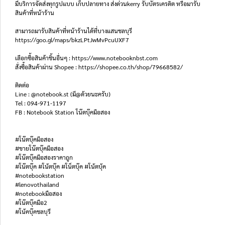
มีบริการจัดส่งทุกรูปแบบ เก็บปลายทาง ส่งด่วนkerry รับบัตรเครดิต หรือมารับ
สินค้าที่หน้าร้าน
สามารถมารับสินค้าที่หน้าร้านได้ที่บางแสนชลบุรี
https://goo.gl/maps/bkzLPtJwMvPcuUXF7
เลือกซื้อสินค้าชิ้นอื่นๆ : https://www.notebooknbst.com
สั่งซื้อสินค้าผ่าน Shopee : https://shopee.co.th/shop/79668582/
ติดต่อ
Line : @notebook.st (มี@ด้วยนะครับ)
Tel : 094-971-1197
FB : Notebook Station โน๊ตบุ๊คมือสอง
#โน๊ตบุ๊คมือสอง
#ขายโน๊ตบุ๊คมือสอง
#โน๊ตบุ๊คมือสองราคาถูก
#โน๊ตบุ๊ค #โน้ตบุ๊ค #โน็ตบุ๊ค #โน้ตบุ้ค
#notebookstation
#lenovothailand
#notebookมือสอง
#โน๊ตบุ๊คมือ2
#โน้คบุ๊คชลบุรี