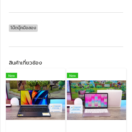
โน๊ตบุ๊คมือสอง
สินค้าเกี่ยวข้อง
New
New