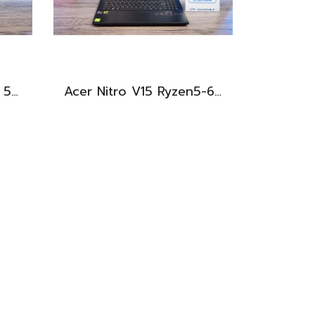
HP 15s i5-1240P Ram8 512GB M.2 จอ15.6นิ้ว FHD IPS สเปคดี ทำงานเก่ง จอใหญ่ มีแป้นตัวเลขแยก ดีไซน์เรียบหรูบางเบา พร้อมใช้งานเพียง 11,990.-เท่านั้น
Acer Nitro V15 Ryzen5-6600H RTX2050(4GB) RAM16 512GB SSD จอ15.6นิ้ว FHD 165Hz sRGB100% เกมมิ่งรุ่นใหม่ ดีไซน์เครื่องบาง สวยเท่ดูทันสมัย มีประกันศูนย์2028 ราคาสุดคุ้มเพียง 17,990.-