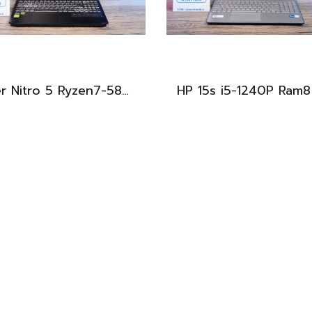
Acer Nitro 5 Ryzen7-5800H RTX-3060(6GB) Ram16 SSD512 จอ15.6 FHD 144Hz เกมมิ่งสเปคสูง เครื่องพร้อมใช้งาน ราคาสุดคุ้มเพียง 19,900.-
BEST DEAL