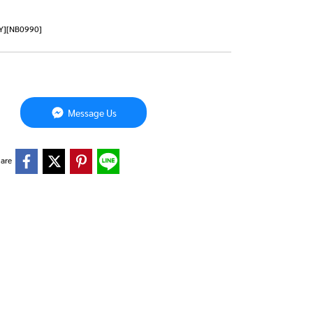
1NY][NB0990]
Message Us
are