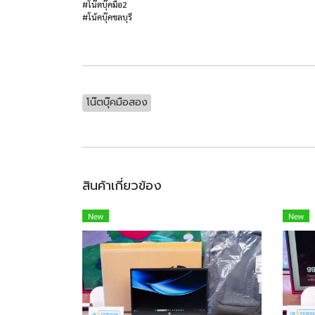
#โน๊ตบุ๊คมือ2
#โน้คบุ๊คชลบุรี
โน๊ตบุ๊คมือสอง
สินค้าเกี่ยวข้อง
New
New