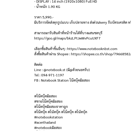
- DISPLAY : 14 inch (1920x1080) Full HD
- น้ำหนัก 1.90 KG
ราคา 5,990.-
มีบริการจัดส่งทุกรูปแบบ เก็บปลายทาง ส่งด่วนkerry รับบัตรเครดิต หร
สามารถมารับสินค้าที่หน้าร้านได้ที่บางแสนชลบุรี
https://goo.gl/maps/bkzLPtJwMvPcuUXF7
เลือกซื้อสินค้าชิ้นอื่นๆ : https://www.notebooknbst.com
สั่งซื้อสินค้าผ่าน Shopee : https://shopee.co.th/shop/79668582
ติดต่อ
Line : @notebook.st (มี@ด้วยนะครับ)
Tel : 094-971-1197
FB : Notebook Station โน๊ตบุ๊คมือสอง
#โน๊ตบุ๊คมือสอง
#ขายโน๊ตบุ๊คมือสอง
#โน๊ตบุ๊คมือสองราคาถูก
#โน๊ตบุ๊ค #โน้ตบุ๊ค #โน็ตบุ๊ค #โน้ตบุ้ค
#notebookstation
#acerthailand
#notebookมือสอง