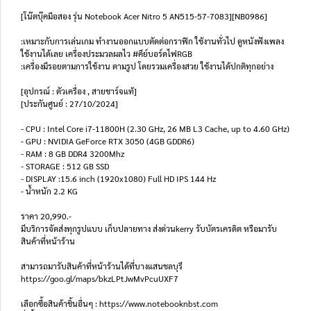
[โน๊ตบุ๊คมือสอง รุ่น Notebook Acer Nitro 5 AN515-57-7083][NB0986]
:เหมาะกับการเล่นเกม ทำงานออกแบบตัดต่อกราฟิก ใช้งานทั่วไป ดูหนังฟังเพลง
ใช้งานได้เลย เครื่องประมวลผลไว #คีย์บอร์ดไฟRGB
:เครื่องมีรอยตามการใช้งาน ตามรูป โดยรวมเครื่องสวย ใช้งานได้ปกติทุกอย่าง
[อุปกรณ์ : ตัวเครื่อง , สายชาร์จแท้]
[ประกันศูนย์ : 27/10/2024]
- CPU : Intel Core i7-11800H (2.30 GHz, 26 MB L3 Cache, up to 4.60 GHz)
- GPU : NVIDIA GeForce RTX 3050 (4GB GDDR6)
- RAM : 8 GB DDR4 3200Mhz
- STORAGE : 512 GB SSD
- DISPLAY :15.6 inch (1920x1080) Full HD IPS 144 Hz
- น้ำหนัก 2.2 KG
ราคา 20,990.-
มีบริการจัดส่งทุกรูปแบบ เก็บปลายทาง ส่งด่วนkerry รับบัตรเครดิต หรือมารับ
สินค้าที่หน้าร้าน
สามารถมารับสินค้าที่หน้าร้านได้ที่บางแสนชลบุรี
https://goo.gl/maps/bkzLPtJwMvPcuUXF7
เลือกซื้อสินค้าชิ้นอื่นๆ : https://www.notebooknbst.com