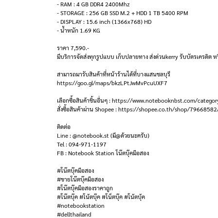
- RAM : 4 GB DDR4 2400Mhz
- STORAGE : 256 GB SSD M.2 + HDD 1 TB 5400 RPM
- DISPLAY : 15.6 inch (1366x768) HD
- น้ำหนัก 1.69 KG
ราคา 7,590.-
มีบริการจัดส่งทุกรูปแบบ เก็บปลายทาง ส่งด่วนkerry รับบัตรเครดิต หร
สามารถมารับสินค้าที่หน้าร้านได้ที่บางแสนชลบุรี
https://goo.gl/maps/bkzLPtJwMvPcuUXF7
เลือกซื้อสินค้าชิ้นอื่นๆ : https://www.notebooknbst.com/categor
สั่งซื้อสินค้าผ่าน Shopee : https://shopee.co.th/shop/79668582
ติดต่อ
Line : @notebook.st (มี@ด้วยนะครับ)
Tel : 094-971-1197
FB : Notebook Station โน๊ตบุ๊คมือสอง
#โน๊ตบุ๊คมือสอง
#ขายโน๊ตบุ๊คมือสอง
#โน๊ตบุ๊คมือสองราคาถูก
#โน๊ตบุ๊ค #โน้ตบุ๊ค #โน็ตบุ๊ค #โน้ตบุ้ค
#notebookstation
#dellthailand