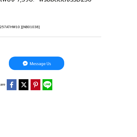
625257ATHW10 ][NB01038]
Message Us
are