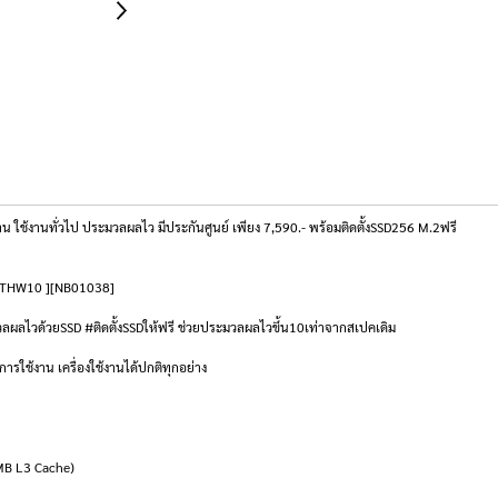
้งานทั่วไป ประมวลผลไว มีประกันศูนย์ เพียง 7,590.- พร้อมติดตั้งSSD256 M.2ฟรี
7ATHW10 ][NB01038]
วลผลไวด้วยSSD #ติดตั้งSSDให้ฟรี ช่วยประมวลผลไวขึ้น10เท่าจากสเปคเดิม
การใช้งาน เครื่องใช้งานได้ปกติทุกอย่าง
 MB L3 Cache)