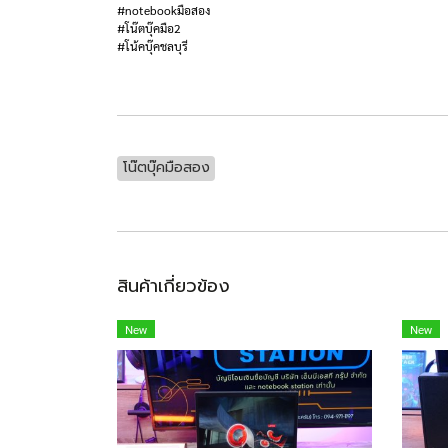
#notebookมือสอง
#โน๊ตบุ๊คมือ2
#โน้คบุ๊คชลบุรี
โน๊ตบุ๊คมือสอง
สินค้าเกี่ยวข้อง
New
New