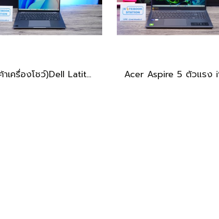
(สินค้าเครื่องโชว์)Dell Latitude 7450 2-in-1 ทัชกรีนหมุนจอได้ Ultra7-155U RAM16 SSD512GB จอ14 FHD+ สเปคสูง ทำงานเก่ง มีไฟใต้คีย์บอร์ด เครื่องสวยบางเบา ประกันศูนย์2029 ลดราคาพิเศษจากปกติ 38,990 .- ลดเหลือ 36,990.-
BEST DEAL