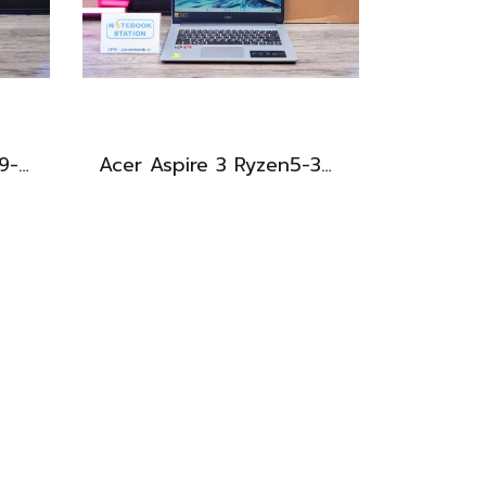
Acer Aspire 5 ตัวแรง i9-13900H Ram16 512GB M.2 จอ15.6นิ้ว FHD IPS สเปคสูงทำงานเก่ง ดีไซน์สวยเรียบหรูดูทันสมัย เครื่องพร้อมใช้งานในราคาสุดคุ้มเพียง 19,990.-เท่านั้น
Acer Aspire 3 Ryzen5-3500U Ram8 512GB M.2 จอ 14นิ้ว FHD สเปคทำงานทั่วไป เบาบางพกพาสะดวก อุปกรณ์ครบกล่องเครื่องพร้อมใช้งานเพียง 7,490.-เท่านั้น