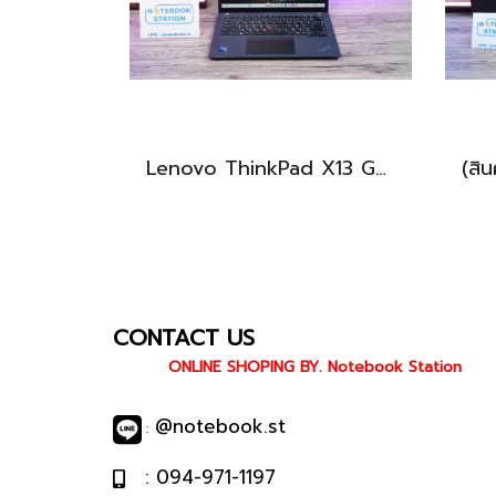
Lenovo ThinkPad X13 Gen3 จอทัชกรีนได้ i7-1270P Ram32 SSD512GB จอ13.3 นิ้ว FHD+ 60Hz สเปคดี ทำงานลื่นไหล เครื่องเล็กกะทักรัด พกพาสะดวก ราคา 24,990.-เท่านั้น
CONTACT US
ONLINE SHOPING BY. Notebook Station
@notebook.st
:
: 094-971-1197