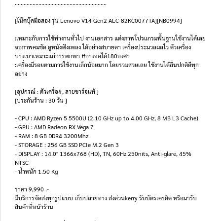
..............................................................
[โน๊ตบุ๊คมือสอง รุ่น Lenovo V14 Gen2 ALC-82KC0077TA][NB0994]
:เหมาะกับการใช้ทำงานทั่วไป งานเอกสาร แต่งภาพโปรแกรมพื้นฐานใช้งานได้เลย
จอภาพคมชัด ดูหนังฟังเพลง ได้อย่างสบายตา เครื่องประมวลผลไว ตัวเครื่อง
บางเบาเหมาะแก่การพกพา #กางจอได้180องศา
:เครื่องมีรอยตามการใช้งานเล็กน้อยมาก โดยรวมสวยเลย ใช้งานได้ลื่นปกติดีทุก
อย่าง
[อุปกรณ์ : ตัวเครื่อง , สายชาร์จแท้ ]
[ประกันร้าน : 30 วัน ]
- CPU : AMD Ryzen 5 5500U (2.10 GHz up to 4.00 GHz, 8 MB L3 Cache)
- GPU : AMD Radeon RX Vega 7
- RAM : 8 GB DDR4 3200Mhz
- STORAGE : 256 GB SSD PCIe M.2 Gen 3
- DISPLAY : 14.0" 1366x768 (HD), TN, 60Hz 250nits, Anti-glare, 45%
NTSC
- น้ำหนัก 1.50 Kg
ราคา 9,990 .-
มีบริการจัดส่งทุกรูปแบบ เก็บปลายทาง ส่งด่วนkerry รับบัตรเครดิต หรือมารับ
สินค้าที่หน้าร้าน