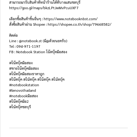
สามารถมารับสินค้าที่หน้าร้านได้ที่บางแสนชลบุรี
https://goo.gl/maps/bkzLPtJwMvPcuUXF7
เลือกซื้อสินค้าชิ้นอื่นๆ : https://www.notebooknbst.com/
สั่งซื้อสินค้าผ่าน Shopee : https://shopee.co.th/shop/79668582/
ติดต่อ
Line : @notebook.st (มี@ด้วยนะครับ)
Tel : 094-971-1197
FB : Notebook Station โน๊ตบุ๊คมือสอง
#โน๊ตบุ๊คมือสอง
#ขายโน๊ตบุ๊คมือสอง
#โน๊ตบุ๊คมือสองราคาถูก
#โน๊ตบุ๊ค #โน้ตบุ๊ค #โน็ตบุ๊ค #โน้ตบุ้ค
#notebookstation
#lenovothailand
#notebookมือสอง
#โน๊ตบุ๊คมือ2
#โน้คบุ๊คชลบุรี