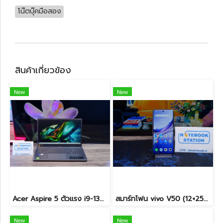
โน๊ตบุ๊คมือสอง
สินค้าเกี่ยวข้อง
New
New
Acer Aspire 5 ตัวแรง i9-13900H Ram16 512GB M.2 จอ15.6นิ้ว FHD IPS สเปคสูงทำงานเก่ง ดีไซน์สวยเรียบหรูดูทันสมัย เครื่องพร้อมใช้งานในราคาสุดคุ้มเพียง 19,990.-เท่านั้น
สมาร์ทโฟน vivo V50 (12+256GB) Mist Purple (5G) เครื่องสวย พร้อมใช้งาน ขายเพียง 6,990.- เท่านั้น
New
New