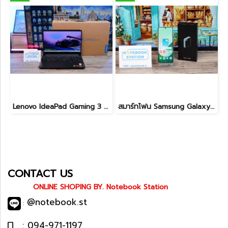
Lenovo IdeaPad Gaming 3 Ryzen5-5500H RAM16 RTX2050(4GB) 512GB M.2 จอ15.6 FHD 144Hz สเปคเกมมิ่ง คีย์บอร์ดไฟสีRGB เครื่องพร้อมใช้งาน ราคาเพียง 17,990.-
สมาร์ทโฟน Samsung Galaxy Z Flip6 (12+256GB) Light green (5G) พับจอได้ เครื่องสวย พร้อมใช้งาน ขายเพียง 11,900.- เท่านั้น
CONTACT US
ONLINE SHOPING BY. Notebook Station
@notebook.st
:
: 094-971-1197