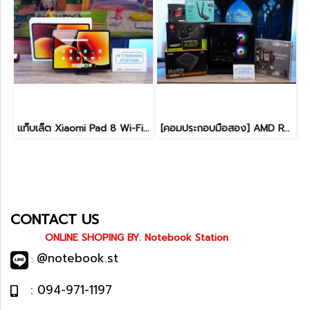
แท็บเล็ต Xiaomi Pad 8 Wi-Fi (8+128GB) Gray ขนาด 11.2นิ้ว เครื่องสวยอุปกรณ์ครบกล่อง รีเซ็ตคืนค่าให้พร้อมใช้งาน ราคาสุดคุ้มเพียง 8,990.- ประกันศูนย์ยาว1ปีกว่า
[คอมประกอบมือสอง] AMD Ryzen5-7500F / RTX-4060Ti(8GB) / 16B(8GBx2) DDR5 5600MHz / 1TB SSD M.2 / ASUS PRIME A620M-K / SUPER FLOWER ZILLION 650W 80 PLUS BRONZE สเปคสูง พร้อมใช้งานในราาสุดคุ้มเพียง 24,990.-
CONTACT US
ONLINE SHOPING BY. Notebook Station
@notebook.st
:
: 094-971-1197