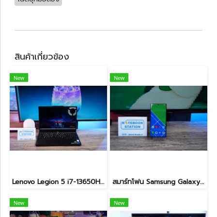
สินค้าเกี่ยวข้อง
New
New
Lenovo Legion 5 i7-13650HX RTX5060(8GB) RAM16 512GB M.2 จอ15.3นิ้ว FHD+ 165Hz เกมมิ่งสเปคสูง คีย์บอร์ดไฟสีขาว ดีไซน์เรียบหรูดูทันสมัย ประกันศูนย์ยาวถึงปี2028 เครื่องพร้อมใช้งานในราคาสุดคุ้มเพียง 39,990.-
สมาร์ทโฟน Samsung Galaxy S24 ULTRA (12+512GB) BLACK (5G) ขายเพียง 18,990.- เท่านั้น
New
New