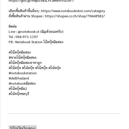
https://goo.gl/maps/bkzLPtJwMvPcuUXF7
เลือกซื้อสินค้าชิ้นอื่นๆ : https://www.notebooknbst.com/category
สั่งซื้อสินค้าผ่าน Shopee : https://shopee.co.th/shop/79668582/
ติดต่อ
Line : @notebook.st (มี@ด้วยนะครับ)
Tel : 094-971-1197
FB : Notebook Station โน๊ตบุ๊คมือสอง
#โน๊ตบุ๊คมือสอง
#ขายโน๊ตบุ๊คมือสอง
#โน๊ตบุ๊คมือสองราคาถูก
#โน๊ตบุ๊ค #โน้ตบุ๊ค #โน็ตบุ๊ค #โน้ตบุ้ค
#notebookstation
#dellthailand
#notebookมือสอง
#โน๊ตบุ๊คมือ2
#โน้คบุ๊คชลบุรี
โน๊ตบุ๊คมือสอง