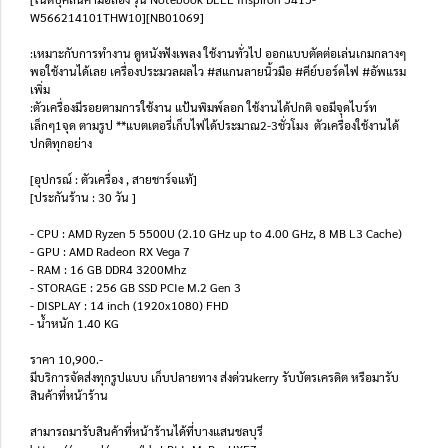
W566214101THW10][NB01069]
:เหมาะกับการทำงาน ดูหนังฟังเพลง ใช้งานทั่วไป ออกแบบตัดต่อเล่นเกมกลางๆ
พอใช้งานได้เลย เครื่องประมวลผลไว #สแกนลายนิ้วมือ #คีย์บอร์ดไฟ #อัพแรม
เพิ่ม
:ตัวเครื่องมีรอยตามการใช้งาน แป้นพิมพ์ลอก ใช้งานได้ปกติ จอมีจุดไบร์ท
เล็กๆ1จุด ตามรูป **แบตเตอรี่เก็บไฟได้ประมาณ2-3ชั่วโมง ตัวเครื่องใช้งานได้
ปกติทุกอย่าง
[อุปกรณ์ : ตัวเครื่อง , สายชาร์จแท้]
[ประกันร้าน : 30 วัน ]
- CPU : AMD Ryzen 5 5500U (2.10 GHz up to 4.00 GHz, 8 MB L3 Cache)
- GPU : AMD Radeon RX Vega 7
- RAM : 16 GB DDR4 3200Mhz
- STORAGE : 256 GB SSD PCIe M.2 Gen 3
- DISPLAY : 14 inch (1920x1080) FHD
- น้ำหนัก 1.40 KG
ราคา 10,900.-
มีบริการจัดส่งทุกรูปแบบ เก็บปลายทาง ส่งด่วนkerry รับบัตรเครดิต หรือมารับ
สินค้าที่หน้าร้าน
สามารถมารับสินค้าที่หน้าร้านได้ที่บางแสนชลบุรี