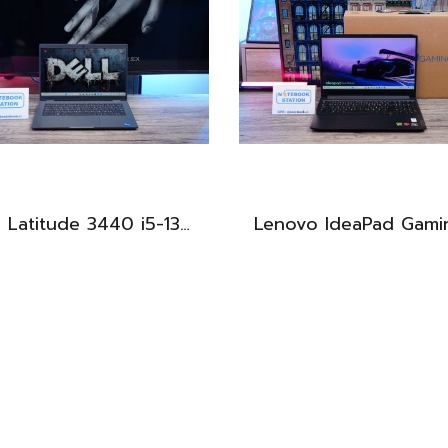
Dell Latitude 3440 i5-1335U Ram8 SSD512 จอ14นิ้ว สเปคดี คีย์บอร์ดไฟ เครื่องประมวลผลไวพร้อมใช้งาน เพียง 13,990.-
BEST DEAL