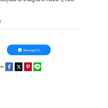
]
Message Us
are