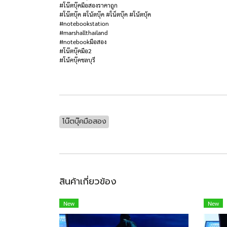
#โน๊ตบุ๊คมือสองราคาถูก
#โน๊ตบุ๊ค #โน้ตบุ๊ค #โน็ตบุ๊ค #โน้ตบุ้ค
#notebookstation
#marshallthailand
#notebookมือสอง
#โน๊ตบุ๊คมือ2
#โน้คบุ๊คชลบุรี
โน๊ตบุ๊คมือสอง
สินค้าเกี่ยวข้อง
New
New