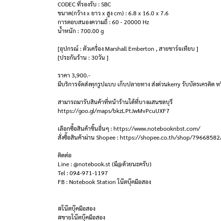
CODEC ที่รองรับ : SBC
ขนาด(กว้าง x ยาว x สูง cm) : 6.8 x 16.0 x 7.6
การตอบสนองความถี่ : 60 - 20000 Hz
น้ำหนัก : 700.00 g
[อุปกรณ์ : ตัวเครื่อง Marshall Emberton , สายชาร์จเทียบ ]
[ประกันร้าน : 30วัน ]
ราคา 3,900.-
มีบริการจัดส่งทุกรูปแบบ เก็บปลายทาง ส่งด่วนkerry รับบัตรเครดิต หร
สามารถมารับสินค้าที่หน้าร้านได้ที่บางแสนชลบุรี
https://goo.gl/maps/bkzLPtJwMvPcuUXF7
เลือกซื้อสินค้าชิ้นอื่นๆ : https://www.notebooknbst.com/
สั่งซื้อสินค้าผ่าน Shopee : https://shopee.co.th/shop/79668582
ติดต่อ
Line : @notebook.st (มี@ด้วยนะครับ)
Tel : 094-971-1197
FB : Notebook Station โน๊ตบุ๊คมือสอง
#โน๊ตบุ๊คมือสอง
#ขายโน๊ตบุ๊คมือสอง