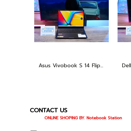
Asus Vivobook S 14 Flip OLED ทัชกรีนหมุนจอ360องศา Ryzen7-7730U Ram24 SSD512GB จอ14 2.8K OLED 90Hz จอภาพสวยคมชัดมาก ดีไซน์สวยทันสมัย ราคา 18,990.-
CONTACT US
ONLINE SHOPING BY. Notebook Station