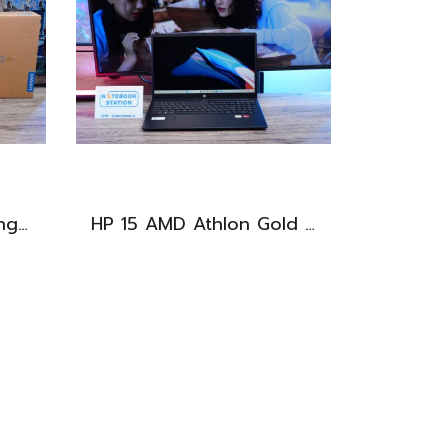
Lenovo IdeaPad Gaming 3 Ryzen5-5500H RAM16 RTX2050(4GB) 512GB M.2 จอ15.6 FHD 144Hz สเปคเกมมิ่ง คีย์บอร์ดไฟสีRGB เครื่องพร้อมใช้งาน ราคาเพียง 16,900.-
HP 15 AMD Athlon Gold 7220U Ram8 SSD256 จอ15.6 FHD เครื่องบางเบา เหมาะแก่การพกพา ขายเพียง 7,500 .-