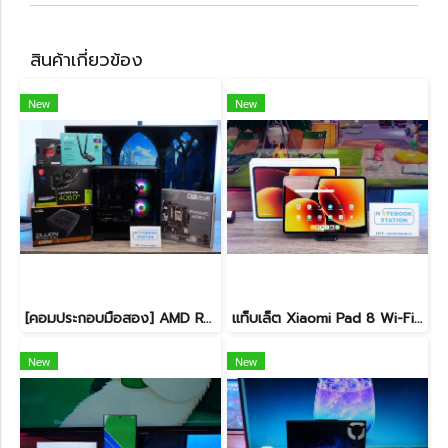
สินค้าเกี่ยวข้อง
New
New
[คอมประกอบมือสอง] AMD Ryzen5-7500F / RTX-4060Ti(8GB) / 16B(8GBx2) DDR5 5600MHz / 1TB SSD M.2 / ASUS PRIME A620M-K / SUPER FLOWER ZILLION 650W 80 PLUS BRONZE สเปคสูง พร้อมใช้งานในราาสุดคุ้มเพียง 24,990.-
แท็บเล็ต Xiaomi Pad 8 Wi-Fi (8+128GB) Gray ขนาด 11.2นิ้ว เครื่องสวยอุปกรณ์ครบกล่อง รีเซ็ตคืนค่าให้พร้อมใช้งาน ราคาสุดคุ้มเพียง 8,990.- ประกันศูนย์ยาว1ปีกว่า
New
New