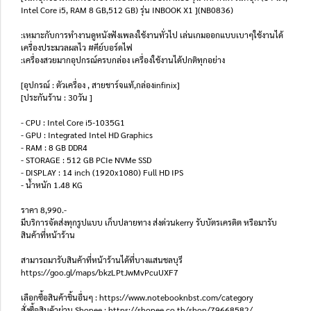
Intel Core i5, RAM 8 GB,512 GB) รุ่น INBOOK X1 ](NB0836)
:เหมาะกับการทำงานดูหนังฟังเพลงใช้งานทั่วไป เล่นเกมออกแบบเบาๆใช้งานได้
เครื่องประมวลผลไว #คีย์บอร์ดไฟ
:เครื่องสวยมากอุปกรณ์ครบกล่อง เครื่องใช้งานได้ปกติทุกอย่าง
[อุปกรณ์ : ตัวเครื่อง , สายชาร์จแท้,กล่องinfinix]
[ประกันร้าน : 30วัน ]
- CPU : Intel Core i5-1035G1
- GPU : Integrated Intel HD Graphics
- RAM : 8 GB DDR4
- STORAGE : 512 GB PCIe NVMe SSD
- DISPLAY : 14 inch (1920x1080) Full HD IPS
- น้ำหนัก 1.48 KG
ราคา 8,990.-
มีบริการจัดส่งทุกรูปแบบ เก็บปลายทาง ส่งด่วนkerry รับบัตรเครดิต หรือมารับ
สินค้าที่หน้าร้าน
สามารถมารับสินค้าที่หน้าร้านได้ที่บางแสนชลบุรี
https://goo.gl/maps/bkzLPtJwMvPcuUXF7
เลือกซื้อสินค้าชิ้นอื่นๆ : https://www.notebooknbst.com/category
สั่งซื้อสินค้าผ่าน Shopee : https://shopee.co.th/shop/79668582/