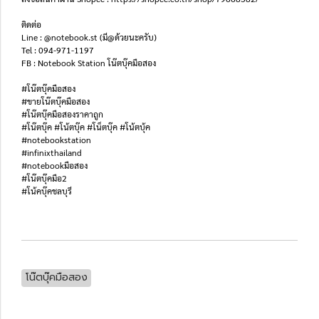
ติดต่อ
Line : @notebook.st (มี@ด้วยนะครับ)
Tel : 094-971-1197
FB : Notebook Station โน๊ตบุ๊คมือสอง
#โน๊ตบุ๊คมือสอง
#ขายโน๊ตบุ๊คมือสอง
#โน๊ตบุ๊คมือสองราคาถูก
#โน๊ตบุ๊ค #โน้ตบุ๊ค #โน็ตบุ๊ค #โน้ตบุ้ค
#notebookstation
#infinixthailand
#notebookมือสอง
#โน๊ตบุ๊คมือ2
#โน้คบุ๊คชลบุรี
โน๊ตบุ๊คมือสอง