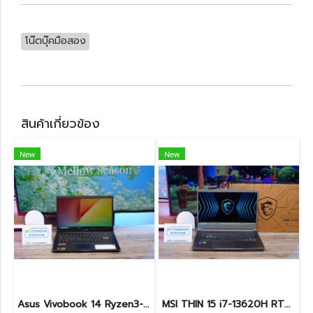
โน๊ตบุ๊คมือสอง
สินค้าเกี่ยวข้อง
New
New
Asus Vivobook 14 Ryzen3-3250U Ram4 SSD512 จอ14นิ้ว FHD สเปคทำงานทั่วไป ดีไซน์สวยทำจากวัสดุดี น้ำหนักเบา ราคาเพียง 5,990.-
MSI THIN 15 i7-13620H RTX-2050(4GB) Ram8 SSD512 จอ15.6 FHD 144Hz สเปคเกมมิ่ง คีย์บอร์ดไฟสีฟ้า ดีไซน์เรียบหรู น้ำหนักเบาไม่ถึง2kg เครื่องมีประกันศูนย์พร้อมใช้งานในราคาสุดคุ้มเพียง 18,500.-เท่านั้น