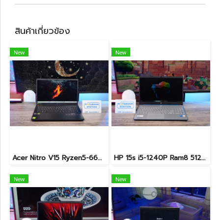
สินค้าเกี่ยวข้อง
New
New
Acer Nitro V15 Ryzen5-6600H RTX2050(4GB) RAM16 512GB SSD จอ15.6นิ้ว FHD 165Hz sRGB100% เกมมิ่งรุ่นใหม่ ดีไซน์เครื่องบาง สวยเท่ดูทันสมัย มีประกันศูนย์2028 ราคาสุดคุ้มเพียง 17,990.-
HP 15s i5-1240P Ram8 512GB M.2 จอ15.6นิ้ว FHD IPS สเปคดี ทำงานเก่ง จอใหญ่ มีแป้นตัวเลขแยก ดีไซน์เรียบหรูบางเบา พร้อมใช้งานเพียง 11,990.-เท่านั้น
New
New