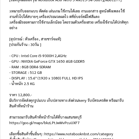
:เหมาะกับออกแบบ ตัดต่อ เล่นเกม ใช้งานได้เลย งานเอกสาร ดูหนังฟังเพลง ใช้
งานทั่วไปได้สบายๆ เครื่องประมวลผลไว #คีย์บอร์ดมีไฟสีแดง
:เครื่องมีรอยตามการใช้งานเล็กน้อย โดยรวมตัวเครื่องสวย เครื่องใช้งานได้ปกติทุก
อย่าง
[อุปกรณ์ : ตัวเครื่อง , สายชาร์จแท้]
[ประกันร้าน : 30วัน ]
- CPU : Intel Core i5-9300H 2,4GHz
- GPU : NVIDIA GeForce GTX 1650 4GB GDDR5
- RAM : 8GB DDR4-SDRAM
- STORAGE : 512 GB
- DISPLAY : 15.6" (1920 x 1080) FULL HD IPS
- น้ำหนัก 2.5 KG
ราคา 12,800.-
มีบริการจัดส่งทุกรูปแบบ เก็บปลายทาง ส่งด่วนkerry รับบัตรเครดิต หรือมารับ
สินค้าที่หน้าร้าน
สามารถมารับสินค้าที่หน้าร้านได้ที่บางแสนชลบุรี
https://goo.gl/maps/bkzLPtJwMvPcuUXF7
เลือกซื้อสินค้าชิ้นอื่นๆ : https://www.notebooknbst.com/category