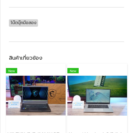
โน๊ตบุ๊คมือสอง
สินค้าเกี่ยวข้อง
New
New