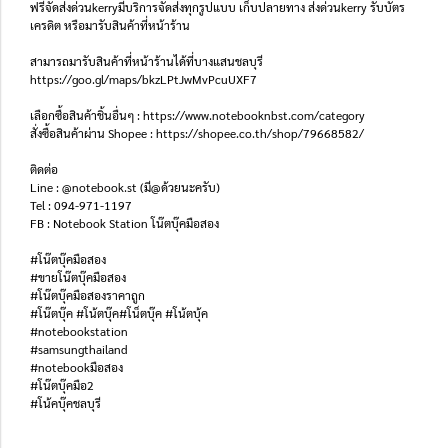
ฟรีจัดส่งด่วนkerryมีบริการจัดส่งทุกรูปแบบ เก็บปลายทาง ส่งด่วนkerry รับบัตร
เครดิต หรือมารับสินค้าที่หน้าร้าน
สามารถมารับสินค้าที่หน้าร้านได้ที่บางแสนชลบุรี
https://goo.gl/maps/bkzLPtJwMvPcuUXF7
เลือกซื้อสินค้าชิ้นอื่นๆ : https://www.notebooknbst.com/category
สั่งซื้อสินค้าผ่าน Shopee : https://shopee.co.th/shop/79668582/
ติดต่อ
Line : @notebook.st (มี@ด้วยนะครับ)
Tel : 094-971-1197
FB : Notebook Station โน๊ตบุ๊คมือสอง
#โน๊ตบุ๊คมือสอง
#ขายโน๊ตบุ๊คมือสอง
#โน๊ตบุ๊คมือสองราคาถูก
#โน๊ตบุ๊ค #โน้ตบุ๊ค#โน็ตบุ๊ค #โน้ตบุ้ค
#notebookstation
#samsungthailand
#notebookมือสอง
#โน๊ตบุ๊คมือ2
#โน้คบุ๊คชลบุรี