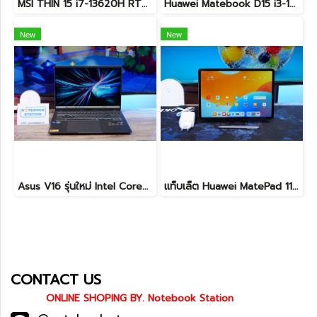
MSI THIN 15 i7-13620H RTX-2050(4GB) Ram8 SSD512 จอ15.6 FHD 144Hz สเปคเกมมิ่ง คีย์บอร์ดไฟสีฟ้า ดีไซน์เรียบหรู น้ำหนักเบาไม่ถึง2kg เครื่องมีประกันศูนย์พร้อมใช้งานในราคาสุดคุ้มเพียง 18,500.-เท่านั้น
Huawei Matebook D15 i3-10110U Ram8 256GB M.2 จอ15.6นิ้ว FHD IPS 60hz สเปคทำงานทั่วไป หน้าจอใหญ่ ดีไซน์เครื่องบางเบา เครื่องพร้อมใช้งาน ขายถูกเพียง 6,990.-เท่านั้น
New
New
Asus V16 รุ่นใหม่ Intel Core5-210H RTX-4050(6GB) Ram16 512GB M.2 จอ16นิ้ว WUXGA 144Hz จอสวย สเปคสูง ดีไซน์ตัวเครื่องเรียบสวยดูทันสมัย พร้แมประกันศูนย์ยาวๆถึงปี2028 ขายในราคาสุดตุ้มเพียง 25,990.-เท่านั้น
แท็บเล็ต Huawei MatePad 11.5 Wi-Fi (6+128) Midnight Grey มีปากกามาให้ พร้อมใช้งาน ราคาเพียง 6,490.-
CONTACT US
ONLINE SHOPING BY. Notebook Station