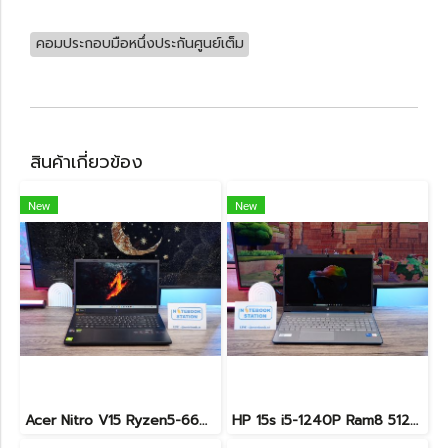
คอมประกอบมือหนึ่งประกันศูนย์เต็ม
สินค้าเกี่ยวข้อง
New
New
Acer Nitro V15 Ryzen5-6600H RTX2050(4GB) RAM16 512GB SSD จอ15.6นิ้ว FHD 165Hz sRGB100% เกมมิ่งรุ่นใหม่ ดีไซน์เครื่องบาง สวยเท่ดูทันสมัย มีประกันศูนย์2028 ราคาสุดคุ้มเพียง 17,990.-
HP 15s i5-1240P Ram8 512GB M.2 จอ15.6นิ้ว FHD IPS สเปคดี ทำงานเก่ง จอใหญ่ มีแป้นตัวเลขแยก ดีไซน์เรียบหรูบางเบา พร้อมใช้งานเพียง 11,990.-เท่านั้น