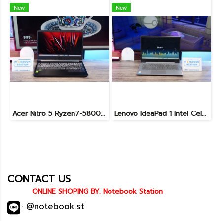
New
New
Acer Nitro 5 Ryzen7-5800H RTX-3060(6GB) Ram16 SSD512 จอ15.6 FHD 144Hz เกมมิ่งสเปคสูง เครื่องพร้อมใช้งาน ราคาสุดคุ้มเพียง 19,900.-
Lenovo IdeaPad 1 Intel Celeron N4020 Ram4 SSD256GB จอ14.0 HD หน้าจอเล็กเหมาะแก่การพกพา ใช้งานทั่วไป ราคาถูกมาก เพียง 3,900.- พร้อมใช้งาน(สินค้ามีตำหนิขายถูกประกันร้าน7วัน)
CONTACT US
ONLINE SHOPING BY. Notebook Station
@notebook.st
: