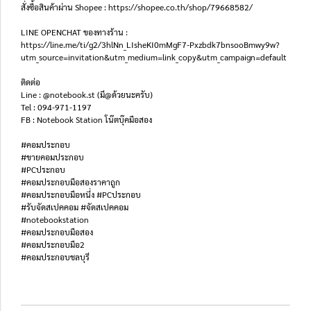
สั่งซื้อสินค้าผ่าน Shopee : https://shopee.co.th/shop/79668582/
LINE OPENCHAT ของทางร้าน :
https://line.me/ti/g2/3hlNn_LIsheKI0mMgF7-Pxzbdk7bnsooBmwy9w?
utm_source=invitation&utm_medium=link_copy&utm_campaign=default
ติดต่อ
Line : @notebook.st (มี@ด้วยนะครับ)
Tel : 094-971-1197
FB : Notebook Station โน๊ตบุ๊คมือสอง
#คอมประกอบ
#ขายคอมประกอบ
#PCประกอบ
#คอมประกอบมือสองราคาถูก
#คอมประกอบมือหนึ่ง #PCประกอบ
#รับจัดสเปคคอม #จัดสเปคคอม
#notebookstation
#คอมประกอบมือสอง
#คอมประกอบมือ2
#คอมประกอบชลบุรี