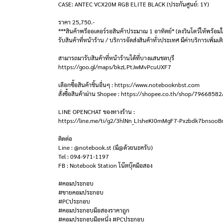
CASE: ANTEC VCX20M RGB ELITE BLACK (ประกันศูนย์: 1Y)
ราคา 25,750.-
***สินค้าพรีออเดอร์รอสินค้าประมาณ 1 อาทิตย์* (ลงวินโดว์ให้พร้อมใ
รับสินค้าที่หน้าร้าน / บริการจัดส่งสินค้าทั่วประเทศ มีค่าบริการเพิ่มเต
สามารถมารับสินค้าที่หน้าร้านได้ที่บางแสนชลบุรี
https://goo.gl/maps/bkzLPtJwMvPcuUXF7
เลือกซื้อสินค้าชิ้นอื่นๆ : https://www.notebooknbst.com
สั่งซื้อสินค้าผ่าน Shopee : https://shopee.co.th/shop/79668582
LINE OPENCHAT ของทางร้าน :
https://line.me/ti/g2/3hlNn_LIsheKI0mMgF7-Pxzbdk7bnsoo
ติดต่อ
Line : @notebook.st (มี@ด้วยนะครับ)
Tel : 094-971-1197
FB : Notebook Station โน๊ตบุ๊คมือสอง
#คอมประกอบ
#ขายคอมประกอบ
#PCประกอบ
#คอมประกอบมือสองราคาถูก
#คอมประกอบมือหนึ่ง #PCประกอบ