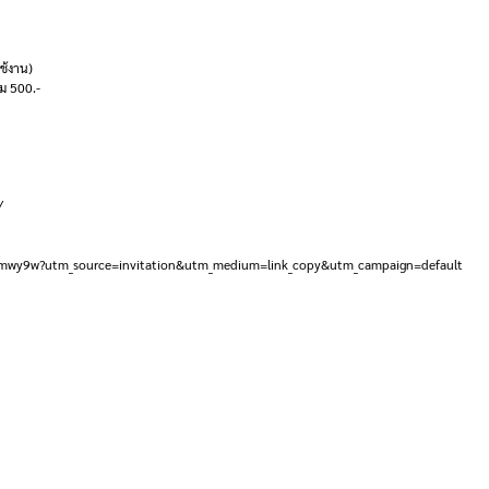
ช้งาน)
ิม 500.-
/
Bmwy9w?utm_source=invitation&utm_medium=link_copy&utm_campaign=default