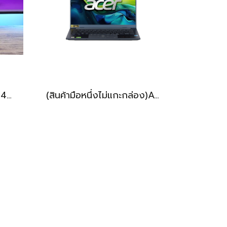
HP Victus 15 Ryzen7-7445HS RTX4050(6GB) Ram16 SSD512GB จอ15.6 FHD 144Hz เกมมิ่งสเปคสูง มีประกันศูนย์ เพียง 26,900.-
(สินค้ามือหนึ่งไม่แกะกล่อง)Acer Swift Go 14 AIรุ่นใหม่ IntelCoreUltra5-228V Ram32 SSD1TB จอ14นิ้ว OLED WUXGA จอสวยคมชัด สเปคสูงทำงานเก่ง มีAIBoost ดีไซน์เบาบางเพียง1.24KG อุปกรณ์ครบกล่องพร้อมประกันศูนย์ยาว2029 ราคาเพียง 30,990.- เท่านั้น