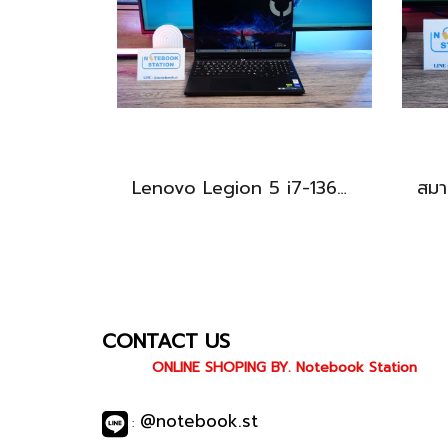
Lenovo Legion 5 i7-13650HX RTX5060(8GB) RAM16 512GB M.2 จอ15.3นิ้ว FHD+ 165Hz เกมมิ่งสเปคสูง คีย์บอร์ดไฟสีขาว ดีไซน์เรียบหรูดูทันสมัย ประกันศูนย์ยาวถึงปี2028 เครื่องพร้อมใช้งานในราคาสุดคุ้มเพียง 39,990.-
CONTACT US
ONLINE SHOPING BY. Notebook Station
@notebook.st
: