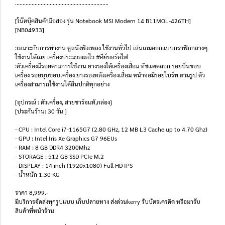
..............................................................
[โน๊ตบุ๊คสินค้ามือสอง รุ่น Notebook MSI Modern 14 B11MOL-426TH]
[NB04933]
:เหมาะกับการทำงาน ดูหนังฟังเพลง ใช้งานทั่วไป เล่นเกมออกแบบกราฟิกกลางๆ
ใช้งานได้เลย เครื่องประมวลผลไว #คีย์บอร์ดไฟ
:ตัวเครื่องมีรอยตามการใช้งาน ยางรองใต้เครื่องเสื่อม ทัชแพดลอก รอยบิ่นขอบ
เครื่อง รอยบุบขอบเครื่อง ยางรองหลังเครื่องเสื่อม หน้าจอมีรอยไบร์ท ตามรูป ตัว
เครื่องสามารถใช้งานได้ลื่นปกติทุกอย่าง
[อุปกรณ์ : ตัวเครื่อง, สายชาร์จแท้,กล่อง]
[ประกันร้าน: 30 วัน ]
- CPU : Intel Core i7-1165G7 (2.80 GHz, 12 MB L3 Cache up to 4.70 Ghz)
- GPU : Intel Iris Xe Graphics G7 96EUs
- RAM : 8 GB DDR4 3200Mhz
- STORAGE : 512 GB SSD PCIe M.2
- DISPLAY : 14 inch (1920x1080) Full HD IPS
- น้ำหนัก 1.30 KG
ราคา 8,999.-
มีบริการจัดส่งทุกรูปแบบ เก็บปลายทาง ส่งด่วนkerry รับบัตรเครดิต หรือมารับ
สินค้าที่หน้าร้าน