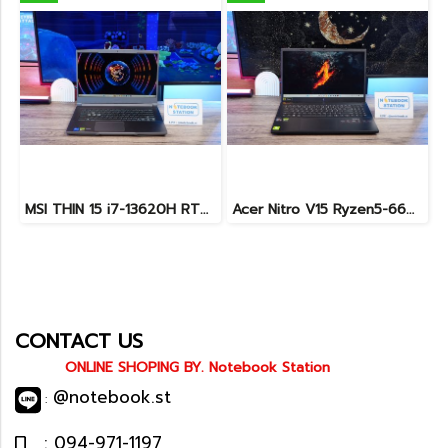
MSI THIN 15 i7-13620H RTX-3050(4GB) Ram24 SSD512GB จอ15.6 FHD 144Hz เกมมิ่งสเปคสูง ดีไซน์สวยดูทันสมัย น้ำหนักเบาไม่ถึง2kg พร้อมประกันศูนย์2027 ราคาสุดคุ้มเพียง 23,900.-
Acer Nitro V15 Ryzen5-6600H RTX2050(4GB) RAM16 512GB SSD จอ15.6นิ้ว FHD 165Hz sRGB100% เกมมิ่งรุ่นใหม่ ดีไซน์เครื่องบาง สวยเท่ดูทันสมัย มีประกันศูนย์2028 ราคาสุดคุ้มเพียง 17,990.-
CONTACT US
ONLINE SHOPING BY. Notebook Station
@notebook.st
:
: 094-971-1197