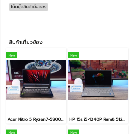
โน๊ตบุ๊คสินค้ามือสอง
สินค้าเกี่ยวข้อง
New
New
Acer Nitro 5 Ryzen7-5800H RTX-3060(6GB) Ram16 SSD512 จอ15.6 FHD 144Hz เกมมิ่งสเปคสูง เครื่องพร้อมใช้งาน ราคาสุดคุ้มเพียง 19,900.-
HP 15s i5-1240P Ram8 512GB M.2 จอ15.6นิ้ว FHD IPS สเปคดี ทำงานเก่ง จอใหญ่ มีแป้นตัวเลขแยก ดีไซน์เรียบหรูบางเบา พร้อมใช้งานเพียง 11,990.-เท่านั้น
New
New