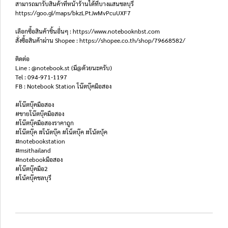
สามารถมารับสินค้าที่หน้าร้านได้ที่บางแสนชลบุรี
https://goo.gl/maps/bkzLPtJwMvPcuUXF7
เลือกซื้อสินค้าชิ้นอื่นๆ : https://www.notebooknbst.com
สั่งซื้อสินค้าผ่าน Shopee : https://shopee.co.th/shop/79668582/
ติดต่อ
Line : @notebook.st (มี@ด้วยนะครับ)
Tel : 094-971-1197
FB : Notebook Station โน๊ตบุ๊คมือสอง
#โน๊ตบุ๊คมือสอง
#ขายโน๊ตบุ๊คมือสอง
#โน๊ตบุ๊คมือสองราคาถูก
#โน๊ตบุ๊ค #โน้ตบุ๊ค #โน็ตบุ๊ค #โน้ตบุ้ค
#notebookstation
#msithailand
#notebookมือสอง
#โน๊ตบุ๊คมือ2
#โน้คบุ๊คชลบุรี