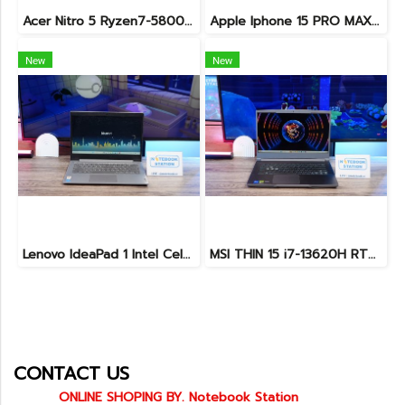
Acer Nitro 5 Ryzen7-5800H RTX-3060(6GB) Ram16 SSD512 จอ15.6 FHD 144Hz เกมมิ่งสเปคสูง เครื่องพร้อมใช้งาน ราคาสุดคุ้มเพียง 19,900.-
Apple Iphone 15 PRO MAX NATURAL TITANIUM 256GB สุขภาพแบต 87% อุปกรณ์ครบกล่อง ขายเพียง 11,990.-
New
New
Lenovo IdeaPad 1 Intel Celeron N4020 Ram4 SSD256GB จอ14.0 HD หน้าจอเล็กเหมาะแก่การพกพา ใช้งานทั่วไป ราคาถูกมาก เพียง 3,900.- พร้อมใช้งาน(สินค้ามีตำหนิขายถูกประกันร้าน7วัน)
MSI THIN 15 i7-13620H RTX-3050(4GB) Ram24 SSD512GB จอ15.6 FHD 144Hz เกมมิ่งสเปคสูง ดีไซน์สวยดูทันสมัย น้ำหนักเบาไม่ถึง2kg พร้อมประกันศูนย์2027 ราคาสุดคุ้มเพียง 23,900.-
CONTACT US
ONLINE SHOPING BY. Notebook Station