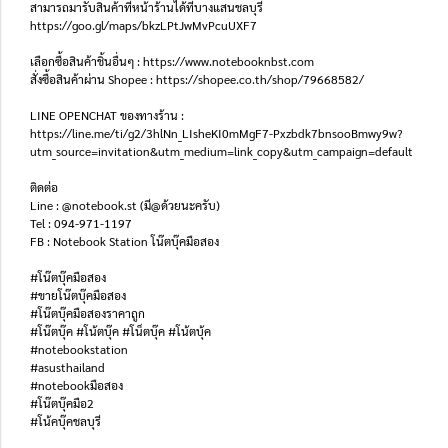
สามารถมารับสินค้าที่หน้าร้านได้ที่บางแสนชลบุรี
https://goo.gl/maps/bkzLPtJwMvPcuUXF7
เลือกซื้อสินค้าชิ้นอื่นๆ : https://www.notebooknbst.com
สั่งซื้อสินค้าผ่าน Shopee : https://shopee.co.th/shop/79668582/
LINE OPENCHAT ของทางร้าน :
https://line.me/ti/g2/3hlNn_LIsheKI0mMgF7-Pxzbdk7bnsooBmwy9w?
utm_source=invitation&utm_medium=link_copy&utm_campaign=default
ติดต่อ
Line : @notebook.st (มี@ด้วยนะครับ)
Tel : 094-971-1197
FB : Notebook Station โน๊ตบุ๊คมือสอง
#โน๊ตบุ๊คมือสอง
#ขายโน๊ตบุ๊คมือสอง
#โน๊ตบุ๊คมือสองราคาถูก
#โน๊ตบุ๊ค #โน้ตบุ๊ค #โน็ตบุ๊ค #โน้ตบุ้ค
#notebookstation
#asusthailand
#notebookมือสอง
#โน๊ตบุ๊คมือ2
#โน้คบุ๊คชลบุรี