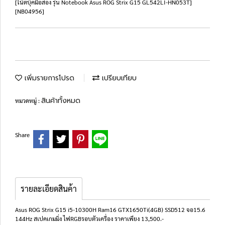
[โน๊ตบุ๊คมือสอง รุ่น Notebook Asus ROG Strix G15 GL542LI-HN053T]
[NB04956]
เพิ่มรายการโปรด
เปรียบเทียบ
สินค้าทั้งหมด
หมวดหมู่ :
Share
รายละเอียดสินค้า
Asus ROG Strix G15 i5-10300H Ram16 GTX1650Ti(4GB) SSD512 จอ15.6
144Hz สเปคเกมมิ่ง ไฟRGBรอบตัวเครื่อง ราคาเพียง 13,500.-