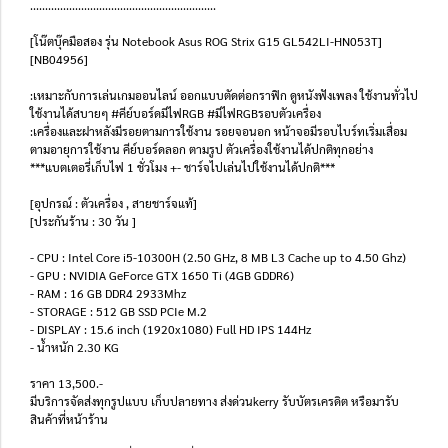
..............................................................
[โน๊ตบุ๊คมือสอง รุ่น Notebook Asus ROG Strix G15 GL542LI-HN053T]
[NB04956]
:เหมาะกับการเล่นเกมออนไลน์ ออกแบบตัดต่อกราฟิก ดูหนังฟังเพลง ใช้งานทั่วไป
ใช้งานได้สบายๆ #คีย์บอร์ดมีไฟRGB #มีไฟRGBรอบตัวเครื่อง
:เครื่องและฝาหลังมีรอยตามการใช้งาน รอยจอนอก หน้าจอมีรอบไบร์ทเริ่มเสื่อม
ตามอายุการใช้งาน คีย์บอร์ดลอก ตามรูป ตัวเครื่องใช้งานได้ปกติทุกอย่าง
***แบตเตอรี่เก็บไฟ 1 ชั่วโมง +- ชาร์จไปเล่นไปใช้งานได้ปกติ***
[อุปกรณ์ : ตัวเครื่อง , สายชาร์จแท้]
[ประกันร้าน : 30 วัน ]
- CPU : Intel Core i5-10300H (2.50 GHz, 8 MB L3 Cache up to 4.50 Ghz)
- GPU : NVIDIA GeForce GTX 1650 Ti (4GB GDDR6)
- RAM : 16 GB DDR4 2933Mhz
- STORAGE : 512 GB SSD PCIe M.2
- DISPLAY : 15.6 inch (1920x1080) Full HD IPS 144Hz
- น้ำหนัก 2.30 KG
ราคา 13,500.-
มีบริการจัดส่งทุกรูปแบบ เก็บปลายทาง ส่งด่วนkerry รับบัตรเครดิต หรือมารับ
สินค้าที่หน้าร้าน