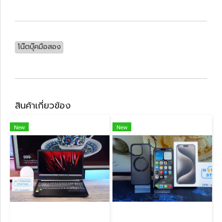
โน๊ตบุ๊คมือสอง
สินค้าเกี่ยวข้อง
New
New