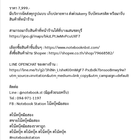
ราคา 7,999.-
มีบริการจัดส่งทุกรูปแบบ เก็บปลายทาง ส่งด่วนkerry รับบัตรเครดิต หรือมารับ
สินค้าที่หน้าร้าน
สามารถมารับสินค้าที่หน้าร้านได้ที่บางแสนชลบุรี
https://goo.gl/maps/bkzLPtJwMvPcuUXF7
เลือกซื้อสินค้าชิ้นอื่นๆ : https://www.notebooknbst.com/
สั่งซื้อสินค้าผ่าน Shopee : https://shopee.co.th/shop/79668582/
LINE OPENCHAT ของทางร้าน :
https://line.me/ti/g2/3hlNn_LIsheKI0mMgF7-Pxzbdk7bnsooBmwy9w?
utm_source=invitation&utm_medium=link_copy&utm_campaign=default
ติดต่อ
Line : @notebook.st (มี@ด้วยนะครับ)
Tel : 094-971-1197
FB : Notebook Station โน๊ตบุ๊คมือสอง
#โน๊ตบุ๊คมือสอง
#ขายโน๊ตบุ๊คมือสอง
#โน๊ตบุ๊คมือสองราคาถูก
#โน๊ตบุ๊ค #โน้ตบุ๊ค #โน็ตบุ๊ค #โน้ตบุ้ค
#notebookstation