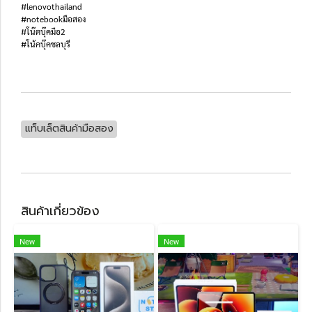
#lenovothailand
#notebookมือสอง
#โน๊ตบุ๊คมือ2
#โน้คบุ๊คชลบุรี
แท็บเล็ตสินค้ามือสอง
สินค้าเกี่ยวข้อง
New
New