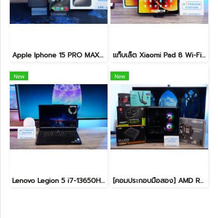
Apple Iphone 15 PRO MAX NATURAL TITANIUM 256GB สุขภาพแบต 87% อุปกรณ์ครบกล่อง ขายเพียง 11,990.-
แท็บเล็ต Xiaomi Pad 8 Wi-Fi (8+128GB) Gray ขนาด 11.2นิ้ว เครื่องสวยอุปกรณ์ครบกล่อง รีเซ็ตคืนค่าให้พร้อมใช้งาน ราคาสุดคุ้มเพียง 8,990.- ประกันศูนย์ยาว1ปีกว่า
New
New
Lenovo Legion 5 i7-13650HX RTX5060(8GB) RAM16 512GB M.2 จอ15.3นิ้ว FHD+ 165Hz เกมมิ่งสเปคสูง คีย์บอร์ดไฟสีขาว ดีไซน์เรียบหรูดูทันสมัย ประกันศูนย์ยาวถึงปี2028 เครื่องพร้อมใช้งานในราคาสุดคุ้มเพียง 39,990.-
[คอมประกอบมือสอง] AMD Ryzen5-7500F / RTX-4060Ti(8GB) / 16B(8GBx2) DDR5 5600MHz / 1TB SSD M.2 / ASUS PRIME A620M-K / SUPER FLOWER ZILLION 650W 80 PLUS BRONZE สเปคสูง พร้อมใช้งานในราาสุดคุ้มเพียง 24,990.-