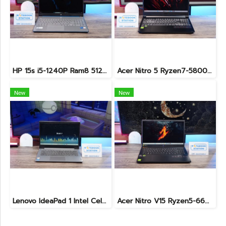
HP 15s i5-1240P Ram8 512GB M.2 จอ15.6นิ้ว FHD IPS สเปคดี ทำงานเก่ง จอใหญ่ มีแป้นตัวเลขแยก ดีไซน์เรียบหรูบางเบา พร้อมใช้งานเพียง 11,990.-เท่านั้น
Acer Nitro 5 Ryzen7-5800H RTX-3060(6GB) Ram16 SSD512 จอ15.6 FHD 144Hz เกมมิ่งสเปคสูง เครื่องพร้อมใช้งาน ราคาสุดคุ้มเพียง 19,900.-
New
New
Lenovo IdeaPad 1 Intel Celeron N4020 Ram4 SSD256GB จอ14.0 HD หน้าจอเล็กเหมาะแก่การพกพา ใช้งานทั่วไป ราคาถูกมาก เพียง 3,900.- พร้อมใช้งาน(สินค้ามีตำหนิขายถูกประกันร้าน7วัน)
Acer Nitro V15 Ryzen5-6600H RTX2050(4GB) RAM16 512GB SSD จอ15.6นิ้ว FHD 165Hz sRGB100% เกมมิ่งรุ่นใหม่ ดีไซน์เครื่องบาง สวยเท่ดูทันสมัย มีประกันศูนย์2028 ราคาสุดคุ้มเพียง 17,990.-