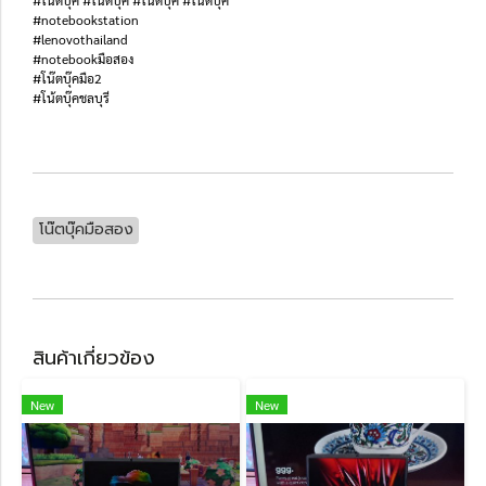
#โน๊ตบุ๊ค #โน้ตบุ๊ค #โน็ตบุ๊ค #โน้ตบุ้ค
#notebookstation
#lenovothailand
#notebookมือสอง
#โน๊ตบุ๊คมือ2
#โน้ตบุ๊คชลบุรี
โน๊ตบุ๊คมือสอง
สินค้าเกี่ยวข้อง
New
New