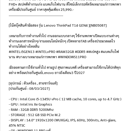
FHD+ สเปคดีทำงานเก่ง แบตเก็บไฟนาน ดีไซน์เล็กกระทัดรัดเหมาะแก่การพกพา
เครื่องมีประกันศูนย์ ราคาสุดคุ้มเพียง 25,990.-
..............................................................
[โน๊ตบุ๊คสินค้ามือสอง รุ่น Lenovo ThinkPad T14 GEN4 ][NB05087]
:เหมาะกับการทำงานทั่วไป งานออกแบบกลางๆ ใช้งานพกพาเปิดแบบงานต่างๆ
ทำงานเอกสารหนักๆ/งานออนไลน์หนักๆ เปิดหลายTAB เครื่องประมวลผลไว
ทำงานได้อย่างไหลลื่น
#INTELi5GEN13 #INTELvPRO #RAM32GB #DDR5 #สเปคสูง #แบตเก็บไฟ
นาน #บางเบาเหมาะแก่การพกพา #WINDOWS11PRO
:มีรอยตามการใช้งานทั่วไป ตามรูป สุขภาพแบตดี เครื่องสามารถใช้งานได้ปกติทุก
อย่าง พร้อมประกันศูนย์Lenovo ยาวถึงเดือน3 ปี2027
[อุปกรณ์ : ตัวเครื่อง , สายชาร์จแท้]
[ประกันศูนย์ : 08/03/2027]
- CPU : Intel Core i5-1345U vPro ( 12 MB cache, 10 cores, up to 4.7 GHz )
- GPU : Intel Iris Xe Graphics
- RAM : 32GB DDR5 5200Mhz
- STORAGE : 512 GB SSD PCIe M.2
- DISPLAY : 14.0" 1920x1200 (WUXGA), IPS, 60Hz, 300nits, Anti-glare,
45% NTSC
- OS : WINDOWS 11 PRO แท้