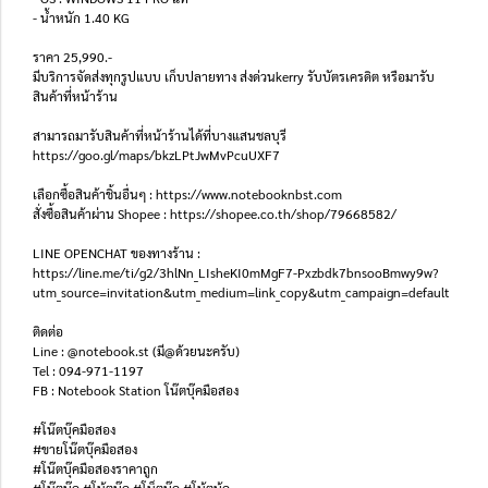
- น้ำหนัก 1.40 KG
ราคา 25,990.-
มีบริการจัดส่งทุกรูปแบบ เก็บปลายทาง ส่งด่วนkerry รับบัตรเครดิต หรือมารับ
สินค้าที่หน้าร้าน
สามารถมารับสินค้าที่หน้าร้านได้ที่บางแสนชลบุรี
https://goo.gl/maps/bkzLPtJwMvPcuUXF7
เลือกซื้อสินค้าชิ้นอื่นๆ : https://www.notebooknbst.com
สั่งซื้อสินค้าผ่าน Shopee : https://shopee.co.th/shop/79668582/
LINE OPENCHAT ของทางร้าน :
https://line.me/ti/g2/3hlNn_LIsheKI0mMgF7-Pxzbdk7bnsooBmwy9w?
utm_source=invitation&utm_medium=link_copy&utm_campaign=default
ติดต่อ
Line : @notebook.st (มี@ด้วยนะครับ)
Tel : 094-971-1197
FB : Notebook Station โน๊ตบุ๊คมือสอง
#โน๊ตบุ๊คมือสอง
#ขายโน๊ตบุ๊คมือสอง
#โน๊ตบุ๊คมือสองราคาถูก