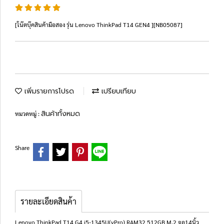
[โน๊ตบุ๊คสินค้ามือสอง รุ่น Lenovo ThinkPad T14 GEN4 ][NB05087]
เพิ่มรายการโปรด
เปรียบเทียบ
สินค้าทั้งหมด
หมวดหมู่ :
Share
รายละเอียดสินค้า
Lenovo ThinkPad T14 G4 i5-1345U(vPro) RAM32 512GB M.2 จอ14นิ้ว