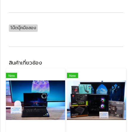
โน๊ตบุ๊คมือสอง
สินค้าเกี่ยวข้อง
New
New