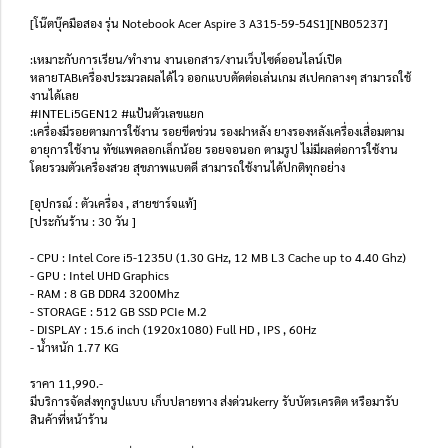
[โน๊ตบุ๊คมือสอง รุ่น Notebook Acer Aspire 3 A315-59-54S1][NB05237]
:เหมาะกับการเรียน/ทำงาน งานเอกสาร/งานเว็บไซด์ออนไลน์เปิด
หลายTABเครื่องประมวลผลได้ไว ออกแบบตัดต่อเล่นเกม สเปคกลางๆ สามารถใช้
งานได้เลย
#INTELi5GEN12 #แป้นตัวเลขแยก
:เครื่องมีรอยตามการใช้งาน รอยขีดข่วน รองฝาหลัง ยางรองหลังเครื่องเสื่อมตาม
อายุการใช้งาน ทัชแพดลอกเล็กน้อย รอยจอนอก ตามรูป ไม่มีผลต่อการใช้งาน
โดยรวมตัวเครื่องสวย สุขภาพแบตดี สามารถใช้งานได้ปกติทุกอย่าง
[อุปกรณ์ : ตัวเครื่อง , สายชาร์จแท้]
[ประกันร้าน : 30 วัน ]
- CPU : Intel Core i5-1235U (1.30 GHz, 12 MB L3 Cache up to 4.40 Ghz)
- GPU : Intel UHD Graphics
- RAM : 8 GB DDR4 3200Mhz
- STORAGE : 512 GB SSD PCIe M.2
- DISPLAY : 15.6 inch (1920x1080) Full HD , IPS , 60Hz
- น้ำหนัก 1.77 KG
ราคา 11,990.-
มีบริการจัดส่งทุกรูปแบบ เก็บปลายทาง ส่งด่วนkerry รับบัตรเครดิต หรือมารับ
สินค้าที่หน้าร้าน