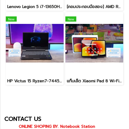
Lenovo Legion 5 i7-13650HX RTX5060(8GB) RAM16 512GB M.2 จอ15.3นิ้ว FHD+ 165Hz เกมมิ่งสเปคสูง คีย์บอร์ดไฟสีขาว ดีไซน์เรียบหรูดูทันสมัย ประกันศูนย์ยาวถึงปี2028 เครื่องพร้อมใช้งานในราคาสุดคุ้มเพียง 39,990.-
[คอมประกอบมือสอง] AMD Ryzen5-7500F / RTX-4060Ti(8GB) / 16B(8GBx2) DDR5 5600MHz / 1TB SSD M.2 / ASUS PRIME A620M-K / SUPER FLOWER ZILLION 650W 80 PLUS BRONZE สเปคสูง พร้อมใช้งานในราาสุดคุ้มเพียง 24,990.-
New
New
HP Victus 15 Ryzen7-7445HS RTX4050(6GB) Ram16 SSD512GB จอ15.6 FHD 144Hz เกมมิ่งสเปคสูง มีประกันศูนย์ เพียง 26,900.-
แท็บเล็ต Xiaomi Pad 8 Wi-Fi (8+128GB) Gray ขนาด 11.2นิ้ว เครื่องสวยอุปกรณ์ครบกล่อง รีเซ็ตคืนค่าให้พร้อมใช้งาน ราคาสุดคุ้มเพียง 8,990.- ประกันศูนย์ยาว1ปีกว่า
CONTACT US
ONLINE SHOPING BY. Notebook Station