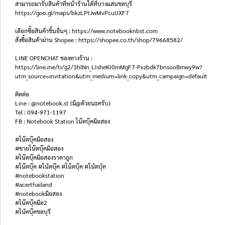
สามารถมารับสินค้าที่หน้าร้านได้ที่บางแสนชลบุรี
https://goo.gl/maps/bkzLPtJwMvPcuUXF7
เลือกซื้อสินค้าชิ้นอื่นๆ : https://www.notebooknbst.com
สั่งซื้อสินค้าผ่าน Shopee : https://shopee.co.th/shop/79668582/
LINE OPENCHAT ของทางร้าน :
https://line.me/ti/g2/3hlNn_LIsheKI0mMgF7-Pxzbdk7bnsooBmwy9w?
utm_source=invitation&utm_medium=link_copy&utm_campaign=default
ติดต่อ
Line : @notebook.st (มี@ด้วยนะครับ)
Tel : 094-971-1197
FB : Notebook Station โน๊ตบุ๊คมือสอง
#โน๊ตบุ๊คมือสอง
#ขายโน๊ตบุ๊คมือสอง
#โน๊ตบุ๊คมือสองราคาถูก
#โน๊ตบุ๊ค #โน้ตบุ๊ค #โน็ตบุ๊ค #โน้ตบุ้ค
#notebookstation
#acerthailand
#notebookมือสอง
#โน๊ตบุ๊คมือ2
#โน้คบุ๊คชลบุรี