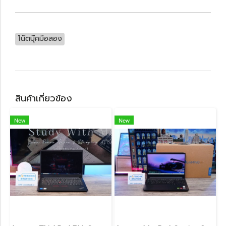
โน๊ตบุ๊คมือสอง
สินค้าเกี่ยวข้อง
New
New