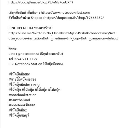
https://goo.gl/maps/bkzLPtJwMvPcuUXF7
เลือกซื้อสินค้าชิ้นอื่นๆ : https://www.notebooknbst.com
สั่งซื้อสินค้าผ่าน Shopee : https://shopee.co.th/shop/79668582/
LINE OPENCHAT ของทางร้าน :
https://line.me/ti/g2/3hlNn_LIsheKI0mMgF7-Pxzbdk7bnsooBmwy9w?
utm_source=invitation&utm_medium=link_copy&utm_campaign=default
ติดต่อ
Line : @notebook.st (มี@ด้วยนะครับ)
Tel : 094-971-1197
FB : Notebook Station โน๊ตบุ๊คมือสอง
#โน๊ตบุ๊คมือสอง
#ขายโน๊ตบุ๊คมือสอง
#โน๊ตบุ๊คมือสองราคาถูก
#โน๊ตบุ๊ค #โน้ตบุ๊ค #โน็ตบุ๊ค #โน้ตบุ้ค
#notebookstation
#asusthailand
#notebookมือสอง
#โน๊ตบุ๊คมือ2
#โน้คบุ๊คชลบุรี