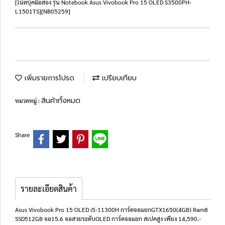
[โน๊ตบุ๊คมือสอง รุ่น Notebook Asus Vivobook Pro 15 OLED S3500PH-
L1501TS][NB05259]
เพิ่มรายการโปรด
เปรียบเทียบ
สินค้าทั้งหมด
หมวดหมู่ :
Share
รายละเอียดสินค้า
Asus Vivobook Pro 15 OLED i5-11300H การ์ดจอแยกGTX1650(4GB) Ram8
SSD512GB จอ15.6 จอสวยระดับOLED การ์ดจอแยก สเปคสูง เพียง 14,590.-