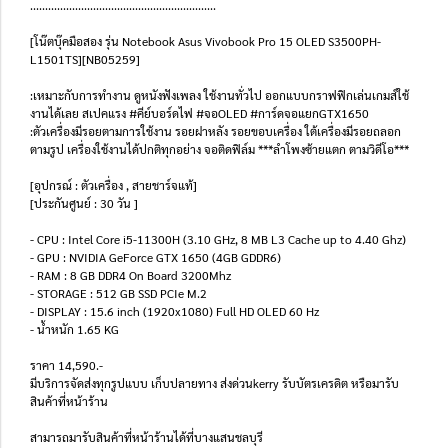
..............................................................
[โน๊ตบุ๊คมือสอง รุ่น Notebook Asus Vivobook Pro 15 OLED S3500PH-
L1501TS][NB05259]
:เหมาะกับการทำงาน ดูหนังฟังเพลง ใช้งานทั่วไป ออกแบบกราฟฟิกเล่นเกมส์ใช้
งานได้เลย สเปคแรง #คีย์บอร์ดไฟ #จอOLED #การ์ดจอแยกGTX1650
:ตัวเครื่องมีรอยตามการใช้งาน รอยฝาหลัง รอยขอบเครื่อง ใต้เครื่องมีรอยถลอก
ตามรูป เครื่องใช้งานได้ปกติทุกอย่าง จอติดฟิล์ม ***ลำโพงซ้ายแตก ตามวิดีโอ***
[อุปกรณ์ : ตัวเครื่อง , สายชาร์จแท้]
[ประกันศูนย์ : 30 วัน ]
- CPU : Intel Core i5-11300H (3.10 GHz, 8 MB L3 Cache up to 4.40 Ghz)
- GPU : NVIDIA GeForce GTX 1650 (4GB GDDR6)
- RAM : 8 GB DDR4 On Board 3200Mhz
- STORAGE : 512 GB SSD PCIe M.2
- DISPLAY : 15.6 inch (1920x1080) Full HD OLED 60 Hz
- น้ำหนัก 1.65 KG
ราคา 14,590.-
มีบริการจัดส่งทุกรูปแบบ เก็บปลายทาง ส่งด่วนkerry รับบัตรเครดิต หรือมารับ
สินค้าที่หน้าร้าน
สามารถมารับสินค้าที่หน้าร้านได้ที่บางแสนชลบุรี