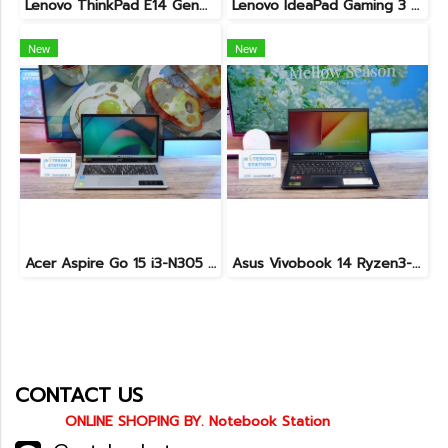
Lenovo ThinkPad E14 Gen4 i5-1235U Ram40 SSD1TB จอ14นิ้ว FHD สเปคดีทำงานเก่ง ดีไซน์เล็กกะทักรัด พกพาใช้งานได้สะดวก เครื่องพร้อมใช้งานเพียง 22,990.-
Lenovo IdeaPad Gaming 3 Ryzen5-5500H RAM16 RTX2050(4GB) 512GB M.2 จอ15.6 FHD 144Hz สเปคเกมมิ่ง คีย์บอร์ดไฟสีRGB เครื่องพร้อมใช้งาน ราคาเพียง 16,900.-
New
New
Acer Aspire Go 15 i3-N305 Ram8 SSD512 หน้าจอ15.6 FHD ตัวเครื่องดีไซน์สวยดูทันสมัย สเปคดี ทำงานเก่ง เครื่องพร้อมใช้งาน ขายเพียง 8,999.-
Asus Vivobook 14 Ryzen3-3250U Ram4 SSD512 จอ14นิ้ว FHD สเปคทำงานทั่วไป ดีไซน์สวยทำจากวัสดุดี น้ำหนักเบา ราคาเพียง 5,990.-
CONTACT US
ONLINE SHOPING BY. Notebook Station