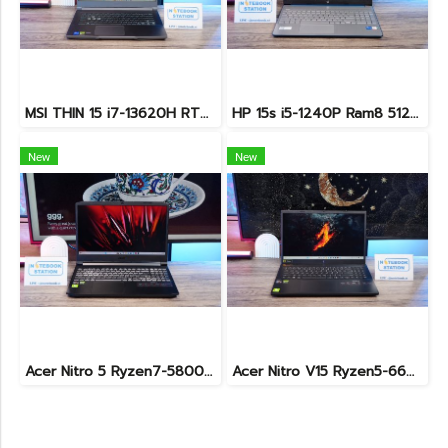
MSI THIN 15 i7-13620H RTX-3050(4GB) Ram24 SSD512GB จอ15.6 FHD 144Hz เกมมิ่งสเปคสูง ดีไซน์สวยดูทันสมัย น้ำหนักเบาไม่ถึง2kg พร้อมประกันศูนย์2027 ราคาสุดคุ้มเพียง 23,900.-
HP 15s i5-1240P Ram8 512GB M.2 จอ15.6นิ้ว FHD IPS สเปคดี ทำงานเก่ง จอใหญ่ มีแป้นตัวเลขแยก ดีไซน์เรียบหรูบางเบา พร้อมใช้งานเพียง 11,990.-เท่านั้น
New
New
Acer Nitro 5 Ryzen7-5800H RTX-3060(6GB) Ram16 SSD512 จอ15.6 FHD 144Hz เกมมิ่งสเปคสูง เครื่องพร้อมใช้งาน ราคาสุดคุ้มเพียง 19,900.-
Acer Nitro V15 Ryzen5-6600H RTX2050(4GB) RAM16 512GB SSD จอ15.6นิ้ว FHD 165Hz sRGB100% เกมมิ่งรุ่นใหม่ ดีไซน์เครื่องบาง สวยเท่ดูทันสมัย มีประกันศูนย์2028 ราคาสุดคุ้มเพียง 17,990.-