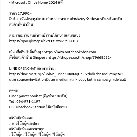
- Microsoft Office Home 2024 แท้
ราคา 17,990.-
มีบริการจัดส่งทุกรูปแบบ เก็บปลายทาง ส่งด่วนkerry รับบัตรเครดิต หรือมารับ
สินค้าที่หน้าร้าน
สามารถมารับสินค้าที่หน้าร้านได้ที่บางแสนชลบุรี
https://goo.gl/maps/bkzLPtJwMvPcuUXF7
เลือกซื้อสินค้าชิ้นอื่นๆ : https://www.notebooknbst.com
สั่งซื้อสินค้าผ่าน Shopee : https://shopee.co.th/shop/79668582/
LINE OPENCHAT ของทางร้าน :
https://line.me/ti/g2/3hlNn_LIsheKI0mMgF7-Pxzbdk7bnsooBmwy9w?
utm_source=invitation&utm_medium=link_copy&utm_campaign=default
ติดต่อ
Line : @notebook.st (มี@ด้วยนะครับ)
Tel : 094-971-1197
FB : Notebook Station โน๊ตบุ๊คมือสอง
#โน๊ตบุ๊คมือสอง
#ขายโน๊ตบุ๊คมือสอง
#โน๊ตบุ๊คมือสองราคาถูก
#โน๊ตบุ๊ค #โน้ตบุ๊ค #โน็ตบุ๊ค #โน้ตบุ้ค