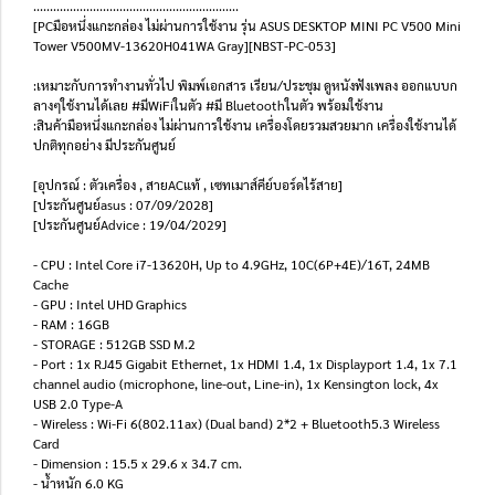
..............................................................
[PCมือหนึ่งแกะกล่อง ไม่ผ่านการใช้งาน รุ่น ASUS DESKTOP MINI PC V500 Mini
Tower V500MV-13620H041WA Gray][NBST-PC-053]
:เหมาะกับการทำงานทั่วไป พิมพ์เอกสาร เรียน/ประชุม ดูหนังฟังเพลง ออกแบบก
ลางๆใช้งานได้เลย #มีWiFiในตัว #มี Bluetoothในตัว พร้อมใช้งาน
:สินค้ามือหนึ่งแกะกล่อง ไม่ผ่านการใช้งาน เครื่องโดยรวมสวยมาก เครื่องใช้งานได้
ปกติทุกอย่าง มีประกันศูนย์
[อุปกรณ์ : ตัวเครื่อง , สายACแท้ , เซทเมาส์คีย์บอร์ดไร้สาย]
[ประกันศูนย์asus : 07/09/2028]
[ประกันศูนย์Advice : 19/04/2029]
- CPU : Intel Core i7-13620H, Up to 4.9GHz, 10C(6P+4E)/16T, 24MB
Cache
- GPU : Intel UHD Graphics
- RAM : 16GB
- STORAGE : 512GB SSD M.2
- Port : 1x RJ45 Gigabit Ethernet, 1x HDMI 1.4, 1x Displayport 1.4, 1x 7.1
channel audio (microphone, line-out, Line-in), 1x Kensington lock, 4x
USB 2.0 Type-A
- Wireless : Wi-Fi 6(802.11ax) (Dual band) 2*2 + Bluetooth5.3 Wireless
Card
- Dimension : 15.5 x 29.6 x 34.7 cm.
- น้ำหนัก 6.0 KG